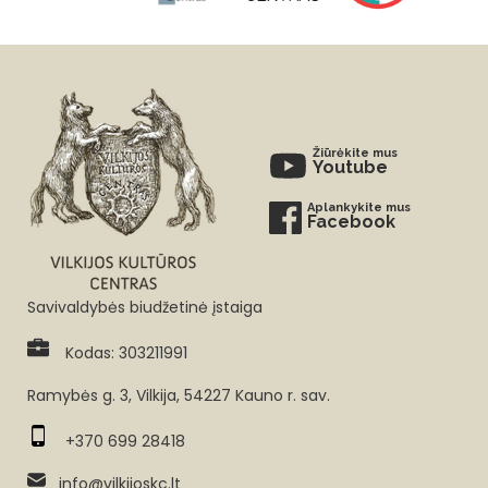
Žiūrėkite mus
Youtube
Aplankykite mus
Facebook
Savivaldybės biudžetinė įstaiga
Kodas: 303211991
Ramybės g. 3, Vilkija, 54227 Kauno r. sav.
+370 699 28418
info@vilkijoskc.lt