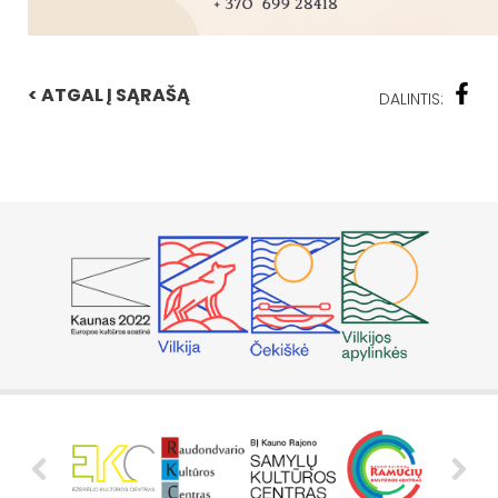
< ATGAL Į SĄRAŠĄ
DALINTIS: