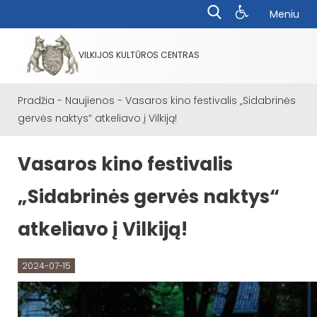
Meniu
VILKIJOS KULTŪROS CENTRAS
Pradžia
-
Naujienos
-
Vasaros kino festivalis „Sidabrinės
gervės naktys“ atkeliavo į Vilkiją!
Vasaros kino festivalis
„Sidabrinės gervės naktys“
atkeliavo į Vilkiją!
2024-07-15