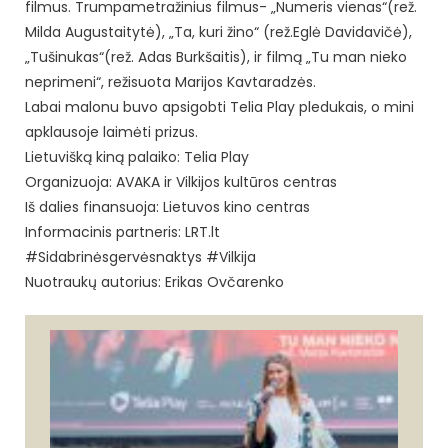
filmus. Trumpametražinius filmus- „Numeris vienas“(rež.
Milda Augustaitytė), „Ta, kuri žino“ (rež.Eglė Davidavičė),
„Tušinukas“(rež. Adas Burkšaitis), ir filmą „Tu man nieko
neprimeni“, režisuota Marijos Kavtaradzės.
Labai malonu buvo apsigobti Telia Play pledukais, o mini
apklausoje laimėti prizus.
Lietuvišką kiną palaiko: Telia Play
Organizuoja: AVAKA ir Vilkijos kultūros centras
Iš dalies finansuoja: Lietuvos kino centras
Informacinis partneris:
LRT.lt
#Sidabrinėsgervėsnaktys
#Vilkija
Nuotraukų autorius: Erikas Ovčarenko