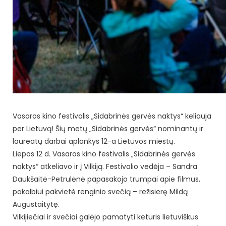
Vasaros kino festivalis „Sidabrinės gervės naktys“ keliauja
per Lietuvą! Šių metų „Sidabrinės gervės“ nominantų ir
laureatų darbai aplankys 12-a Lietuvos miestų.
Liepos 12 d. Vasaros kino festivalis „Sidabrinės gervės
naktys“ atkeliavo ir į Vilkiją. Festivalio vedėja – Sandra
Daukšaitė-Petrulėnė papasakojo trumpai apie filmus,
pokalbiui pakvietė renginio svečią – režisierę Mildą
Augustaitytę.
Vilkijiečiai ir svečiai galėjo pamatyti keturis lietuviškus