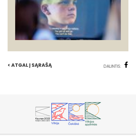
< ATGAL Į SĄRAŠĄ
DALINTIS: