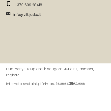
+370 699 28418
info@vilkijoskc.lt
Duomenys kaupiami ir saugomi Juridinių asmenų
registre
Interneto svetainių kūrimas
: