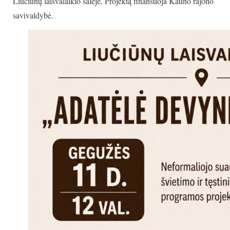
Liučiūnų laisvalaikio salėje. Projektą finansuoja Kauno rajono
savivaldybė.