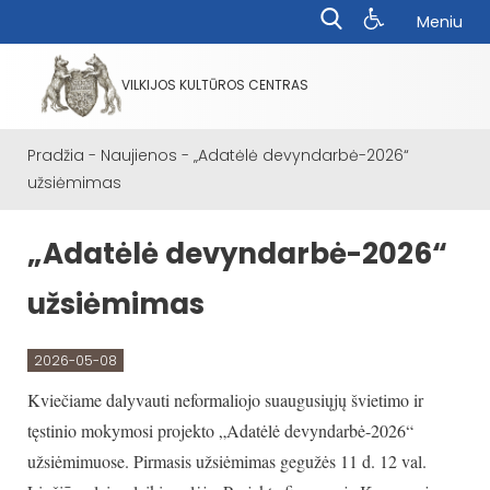
Meniu
VILKIJOS KULTŪROS CENTRAS
Pradžia
-
Naujienos
-
„Adatėlė devyndarbė-2026“
užsiėmimas
„Adatėlė devyndarbė-2026“
užsiėmimas
2026-05-08
Kviečiame dalyvauti neformaliojo suaugusiųjų švietimo ir
tęstinio mokymosi projekto „Adatėlė devyndarbė-2026“
užsiėmimuose. Pirmasis užsiėmimas gegužės 11 d. 12 val.