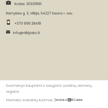
Kodas: 303211991
Ramybės g. 3, Vilkija, 54227 Kauno r. sav.
+370 699 28418
info@vilkijoskc.lt
Duomenys kaupiami ir saugomi Juridinių asmenų
registre
Interneto svetainių kūrimas
: