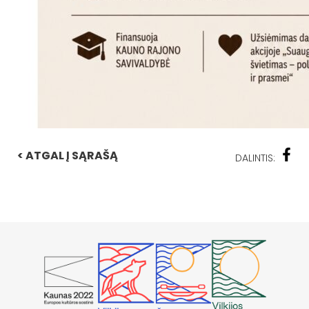
< ATGAL Į SĄRAŠĄ
DALINTIS: