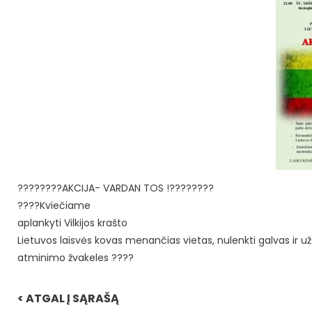
????????AKCIJA- VARDAN TOS !????????
????Kviečiame
aplankyti Vilkijos krašto
Lietuvos laisvės kovas menančias vietas, nulenkti galvas ir u
atminimo žvakeles ????
< ATGAL Į SĄRAŠĄ