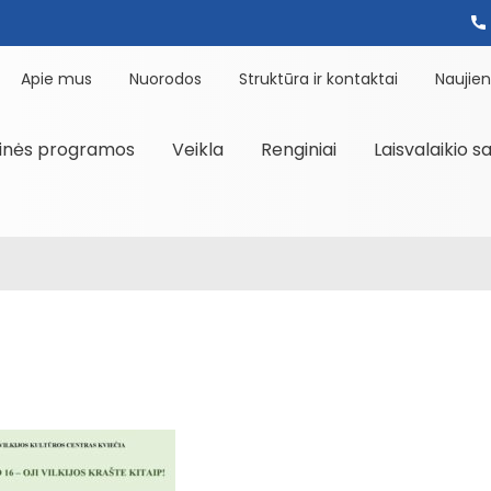
Apie mus
Nuorodos
Struktūra ir kontaktai
Naujie
inės programos
Veikla
Renginiai
Laisvalaikio s