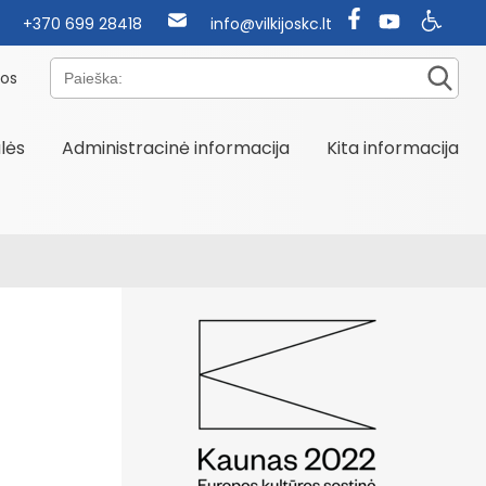
+370 699 28418
info@vilkijoskc.lt
Paieška:
nos
alės
Administracinė informacija
Kita informacija