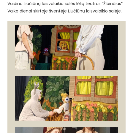
Vaidino Liučiūnų laisvalaikio salės lėlių teatras “Žibinčius”
Vaiko dienai skirtoje šventėje Liučiūnų laisvalaikio salėje.