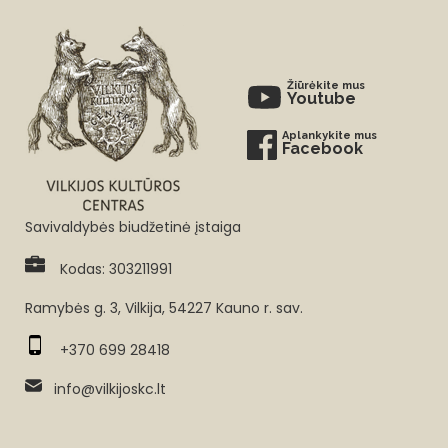
Žiūrėkite mus
Youtube
Aplankykite mus
Facebook
Savivaldybės biudžetinė įstaiga
Kodas: 303211991
Ramybės g. 3, Vilkija, 54227 Kauno r. sav.
+370 699 28418
info@vilkijoskc.lt