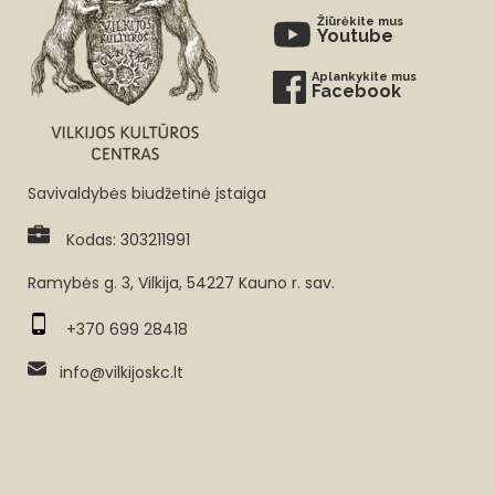
Žiūrėkite mus
Youtube
Aplankykite mus
Facebook
Savivaldybės biudžetinė įstaiga
Kodas: 303211991
Ramybės g. 3, Vilkija, 54227 Kauno r. sav.
+370 699 28418
info@vilkijoskc.lt