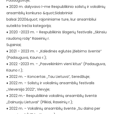
Padauguvoje;
♦ 2020 m. dalyvavo I-me Respublikinio solistų ir vokalinių
ansamblių konkurso &quot;Sidabriniai
balsai 2020&quot; rajoniniame ture, kur ansambliui
suteikta trečia kategorija;
♦ 2020 -2023 m. – Respublikinis šlagerių festivalis ,,Skinsiu
raudoną rožę“ Raseinių r.
Sujainiai;
♦ 2021 – 2023 m. – „Kalėdinės eglutės įžiebimo šventė“
(Padauguva, Kauno r.);
♦ 2022 -2023 m. – „Pasveikinkim vieni kitus“ (Padauguva,
Kauno r.);
♦ 2022 m. – Koncertas „Tau Lietuva“, Seredžiuje;
♦ 2022 m. – Solistų ir vokalinių ansamblių festivalis
,,Vieversija 2022“, Vievyje;
♦ 2022 m.- Respublikinė vokalinių ansamblių šventė
,,Dainuoju Lietuvai“ (Plikiai, Raseinių r.);
♦ 2022 m. – Vokalinių ansamblių šventė „Su daina per