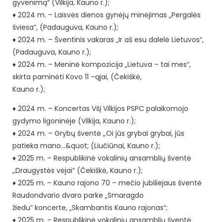
gyvenimą“ (Vilkija, Kauno r.);
♦ 2024 m. – Laisvės dienos gynėjų minėjimas „Pergalės
šviesa“, (Padauguva, Kauno r.);
♦ 2024 m. – Šventinis vakaras „Ir aš esu dalelė Lietuvos“,
(Padauguva, Kauno r.);
♦ 2024 m. – Meninė kompozicija „Lietuva – tai mes“,
skirta paminėti Kovo 11 –ąjai, (Čekiškė,
Kauno r.);
♦ 2024 m. – Koncertas Všį Vilkijos PSPC palaikomojo
gydymo ligoninėje (Vilkija, Kauno r.);
♦ 2024 m. – Grybų šventė ,,Oi jūs grybai grybai, jūs
patieka mano…&quot; (Liučiūnai, Kauno r.);
♦ 2025 m. – Respublikinė vokalinių ansamblių šventė
,,Draugystės vėjai“ (Čekiškė, Kauno r.);
♦ 2025 m. – Kauno rajono 70 – mečio jubiliejaus šventė
Raudondvario dvaro parke „Smaragdo
žiedu“ koncerte, „Skambantis Kauno rajonas“;
♦ 2025 m. – Respublikinė vokalinių ansamblių šventė