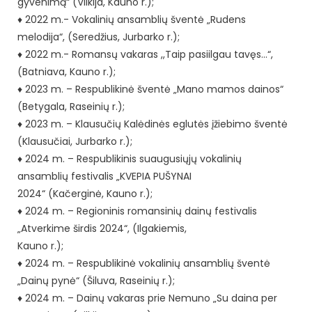
gyvenimą“ (Vilkija, Kauno r.);
♦ 2022 m.- Vokalinių ansamblių šventė „Rudens
melodija“, (Seredžius, Jurbarko r.);
♦ 2022 m.- Romansų vakaras ,,Taip pasiilgau tavęs…“,
(Batniava, Kauno r.);
♦ 2023 m. – Respublikinė šventė „Mano mamos dainos“
(Betygala, Raseinių r.);
♦ 2023 m. – Klausučių Kalėdinės eglutės įžiebimo šventė
(Klausučiai, Jurbarko r.);
♦ 2024 m. – Respublikinis suaugusiųjų vokalinių
ansamblių festivalis „KVEPIA PUŠYNAI
2024“ (Kačerginė, Kauno r.);
♦ 2024 m. – Regioninis romansinių dainų festivalis
„Atverkime širdis 2024“, (Ilgakiemis,
Kauno r.);
♦ 2024 m. – Respublikinė vokalinių ansamblių šventė
„Dainų pynė“ (Šiluva, Raseinių r.);
♦ 2024 m. – Dainų vakaras prie Nemuno „Su daina per