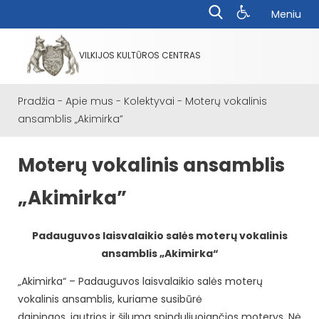
Meniu
VILKIJOS KULTŪROS CENTRAS
Pradžia
-
Apie mus
-
Kolektyvai
-
Moterų vokalinis
ansamblis „Akimirka”
Moterų vokalinis ansamblis
„Akimirka”
Padauguvos laisvalaikio salės moterų vokalinis
ansamblis „Akimirka“
„Akimirka“ – Padauguvos laisvalaikio salės moterų
vokalinis ansamblis, kuriame susibūrė
dainingos, jautrios ir šiluma spinduliuojančios moterys. Nė