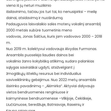
viena iš jų neturi muzikinio
išsilavinimo, tačiau jos turi tai, ko nenusipirksi – meilę
dainai, atsidavimą ir nuoširdumą.
Padauguvos laisvalaikio salės moterų vokalinį ansamblį
2000 metais subūrė tuometinis meno
vadovas, Jonas Šalčius, kuris jam vadovavo 2000 – 2018
m.
Nuo 2019 m. kolektyvui vadovauja Alvydas Furmonas.
Ansamblis puoselėja liaudies dainos bei
vokalinio žanro kokybišką atlikimą, sudaro palankias
sąlygas saviraiškai ugdyti, atsižvelgiant į
žmogiškųjų išteklių resursus bei individualius
saviveiklininkų gebėjimus. Nuo 2022 metų ansamblis
išsirinko pavadinimą – „Akimirka“. Aktyviai dalyvauja
vietos bendruomenės renginiuose ir
kaimyninėse bendruomenėse –Vilkijoje, Čekiškėje,
Liučiūnuose, Seredžiuje, Batniavoje, Raseinių ir
Kauno rajonuose.