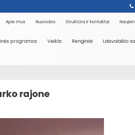
Apie mus
Nuorodos
Struktūra ir kontaktai
Naujie
inės programos
Veikla
Renginiai
Laisvalaikio s
arko rajone