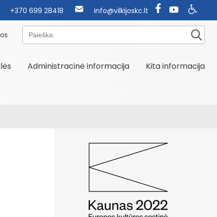
+370 699 28418
info@vilkijoskc.lt
Paieška:
nos
alės
Administracinė informacija
Kita informacija