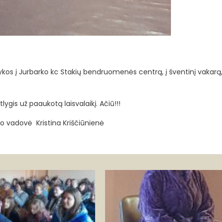
kos į Jurbarko kc Stakių bendruomenės centrą, į šventinį vakarą,
lygis už paaukotą laisvalaikį. Ačiū!!!
o vadovė Kristina Kriščiūnienė