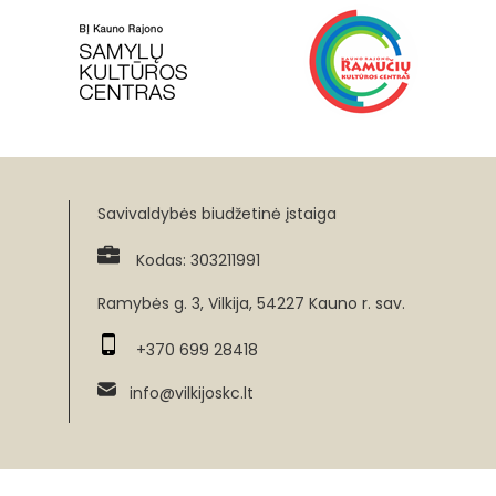
Savivaldybės biudžetinė įstaiga
Kodas: 303211991
Ramybės g. 3, Vilkija, 54227 Kauno r. sav.
+370 699 28418
info@vilkijoskc.lt