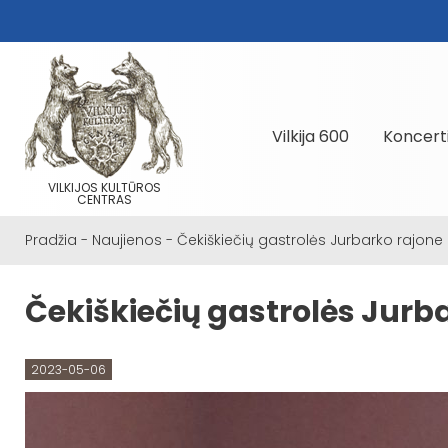
Vilkija 600
Koncert
VILKIJOS KULTŪROS
CENTRAS
Pradžia
-
Naujienos
-
Čekiškiečių gastrolės Jurbarko rajone
Čekiškiečių gastrolės Jurb
2023-05-06