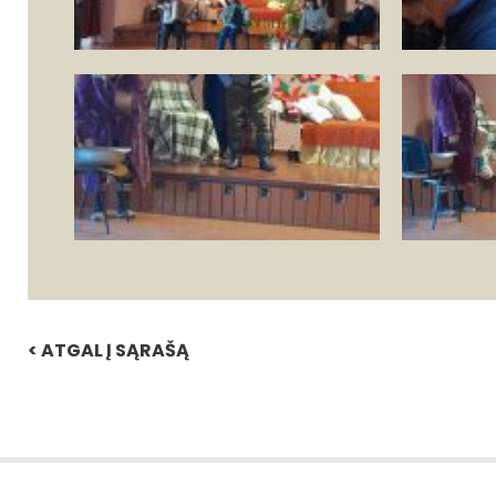
< ATGAL Į SĄRAŠĄ