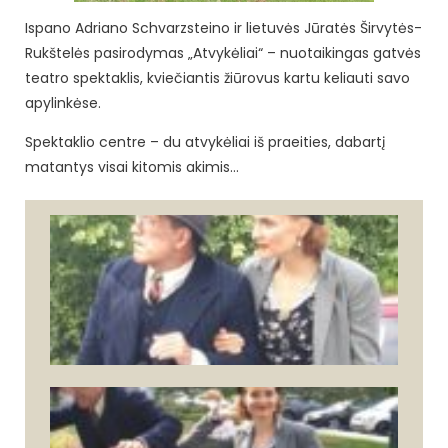
Ispano Adriano Schvarzsteino ir lietuvės Jūratės Širvytės-
Rukštelės pasirodymas „Atvykėliai“ – nuotaikingas gatvės
teatro spektaklis, kviečiantis žiūrovus kartu keliauti savo
apylinkėse.
Spektaklio centre – du atvykėliai iš praeities, dabartį
matantys visai kitomis akimis…