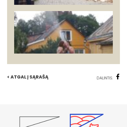
< ATGAL Į SĄRAŠĄ
DALINTIS: