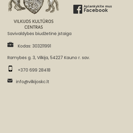
Aplankykite mus
Facebook
Savivaldybės biudžetinė įstaiga
Kodas: 303211991
Ramybės g. 3, Vilkija, 54227 Kauno r. sav.
+370 699 28418
info@vilkijoskc.lt