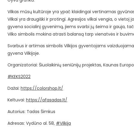
Gyva grafika:
Vilkas mūsų kultūroje yra ypač klaidingai vertinamas gyvūnas. 
Vilkai yra draugiški ir protingi. Agresijos vilkai vengia, o vieto
gyvena socialinį gyvenimą, jiems svarbi jų šeima ir gauja, tači
Vilko simbolis mokina atrasti balansą tarp vienatvės ir buvimo 
Svarbus ir artimas simbolis Vilkijos gyventojams vaizduojamas
gyvena Vilkijoje.
Organizatoriai: Šiuolaikinių seniūnijų projektas, Kaunas Europo
#KEKS2022
Dažai:
https://colorshop.lt/
Keltuvai:
https://afasadas.lt/
Autorius: Tadas Šimkus
Adresas: Vydūno al. 58,
#Vilkija