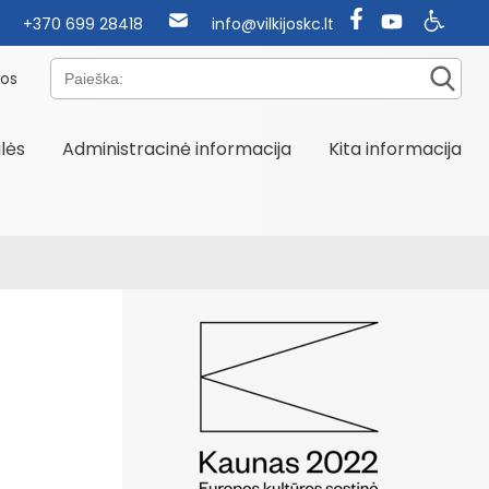
+370 699 28418
info@vilkijoskc.lt
Paieška:
nos
alės
Administracinė informacija
Kita informacija