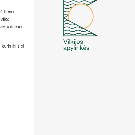
š tiesų
Vilkai
dividualumą.
ris iki šiol