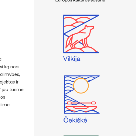
a
si ką nors
galimybes,
jektas ir
” jau turime
jos
alime