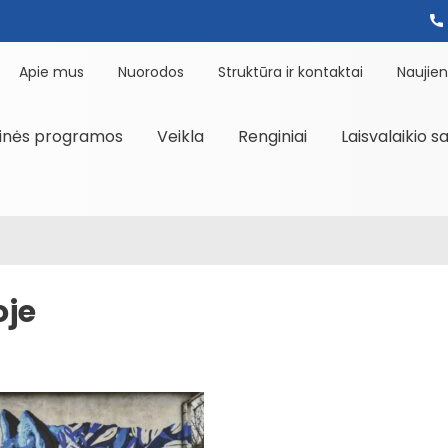
Apie mus
Nuorodos
Struktūra ir kontaktai
Naujie
inės programos
Veikla
Renginiai
Laisvalaikio s
oje