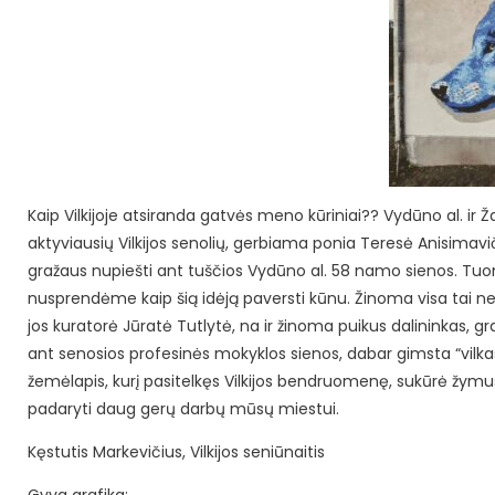
Kaip Vilkijoje atsiranda gatvės meno kūriniai?? Vydūno al. i
aktyviausių Vilkijos senolių, gerbiama ponia Teresė Anisimavi
gražaus nupiešti ant tuščios Vydūno al. 58 namo sienos.
Tuom
nusprendėme kaip šią idėją paversti kūnu. Žinoma visa tai ne
jos kuratorė Jūratė Tutlytė, na ir žinoma puikus dalininkas,
ant senosios profesinės mokyklos sienos, dabar gimsta “vilkas
žemėlapis, kurį pasitelkęs Vilkijos bendruomenę, sukūrė žymus 
padaryti daug gerų darbų mūsų miestui.
Kęstutis Markevičius, Vilkijos seniūnaitis