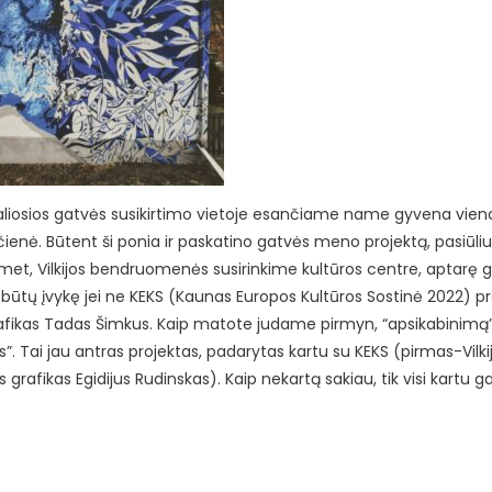
r Žaliosios gatvės susikirtimo vietoje esančiame name gyvena vien
čienė. Būtent ši ponia ir paskatino gatvės meno projektą, pasiūliu
et, Vilkijos bendruomenės susirinkime kultūros centre, aptarę 
būtų įvykę jei ne KEKS (Kaunas Europos Kultūros Sostinė 2022) pro
 grafikas Tadas Šimkus. Kaip matote judame pirmyn, “apsikabinimą
”. Tai jau antras projektas, padarytas kartu su KEKS (pirmas-Vilki
grafikas Egidijus Rudinskas). Kaip nekartą sakiau, tik visi kartu g