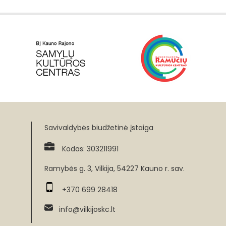
Savivaldybės biudžetinė įstaiga
Kodas: 303211991
Ramybės g. 3, Vilkija, 54227 Kauno r. sav.
+370 699 28418
info@vilkijoskc.lt