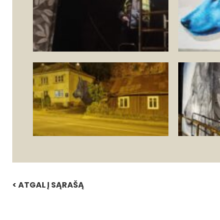
< ATGAL Į SĄRAŠĄ