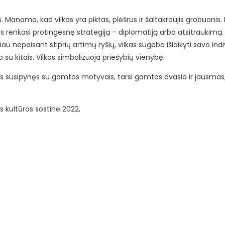
Manoma, kad vilkas yra piktas, plėšrus ir šaltakraujis grobuonis. I
j jos renkasi protingesnę strategiją – diplomatiją arba atsitraukimą. 
au nepaisant stiprių artimų ryšių, vilkas sugeba išlaikyti savo in
su kitais. Vilkas simbolizuoja priešybių vienybę.
 susipynęs su gamtos motyvais, tarsi gamtos dvasia ir jausmas, ku
s kultūros sostinė 2022,