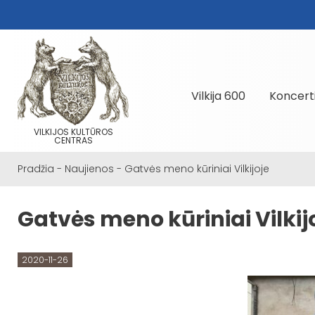
Vilkija 600
Koncert
VILKIJOS KULTŪROS
CENTRAS
Pradžia
-
Naujienos
-
Gatvės meno kūriniai Vilkijoje
Gatvės meno kūriniai Vilkij
2020-11-26