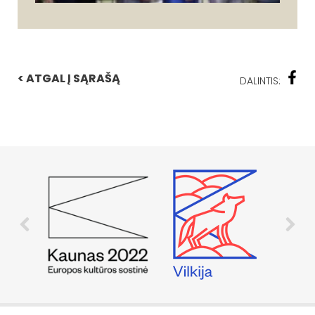
< ATGAL Į SĄRAŠĄ
DALINTIS: