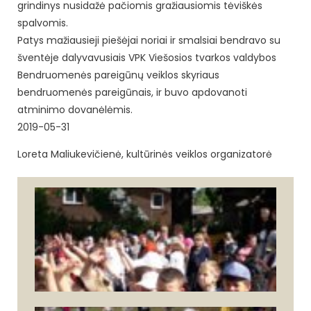
grindinys nusidažė pačiomis gražiausiomis tėviškės
spalvomis.
Patys mažiausieji piešėjai noriai ir smalsiai bendravo su
šventėje dalyvavusiais VPK Viešosios tvarkos valdybos
Bendruomenės pareigūnų veiklos skyriaus
bendruomenės pareigūnais, ir buvo apdovanoti
atminimo dovanėlėmis.
2019-05-31
Loreta Maliukevičienė, kultūrinės veiklos organizatorė