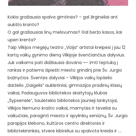
Kokia gražiausia spalva gimtinės? – gal žirginėliai ant
aukšto kranto?
O gal gražiausias linų melsvumas? Gal beržo kasos, kai
upėn krenta?
Taip Vilkijos mėgėjų teatro „Vizija“ artistai kreipėsi į jau 12
kartą vaikų gynimo dieną Vilkijoje švenčiančius dalyvius.
Juk vaikams pati didžiausia dovana ¬– imti teptuką į
rankas ir patiems išpiešti miesto grindinį prie Šv. Jurgio
bažnyčios. Šventės dalyviai – Vilkijos vaikų lopšelio
darželio „Daigelis“ auklėtiniai, gimnazijos pradinių klasių
vaikai, Padauguvos bibliotekos skaitytojų klubas
„Šypsenėlė“, Saulėtekio bibliotekos jaunieji lankytojai,
Vilkijos Nemuno krašto vaikai, mamytės ir tėveliai su
vaikučiais, paraginti miesto ir apylinkių seniūnų, Šv. Jurgio
parapijos klebono, kultūros centro direktorės ir
bibliotekininkės, stvėrė kibirėlius su spalvota kreida ir ….