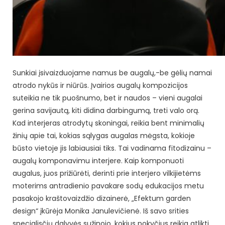
Sunkiai įsivaizduojame namus be augalų,-be gėlių namai
atrodo nykūs ir niūrūs. Įvairios augalų kompozicijos
suteikia ne tik puošnumo, bet ir naudos – vieni augalai
gerina savijautą, kiti didina darbingumą, treti valo orą.
Kad interjeras atrodytų skoningai, reikia bent minimalių
žinių apie tai, kokias sąlygas augalas mėgsta, kokioje
būsto vietoje jis labiausiai tiks. Tai vadinama fitodizainu –
augalų komponavimu interjere. Kaip komponuoti
augalus, juos prižiūrėti, derinti prie interjero vilkijietėms
moterims antradienio pavakare sodų edukacijos metu
pasakojo kraštovaizdžio dizainerė, „Efektum garden
design“ įkūrėja Monika Janulevičienė. Iš savo srities
specialisčių dalyvės sužinojo, kokius pokyčius reikia atlikti