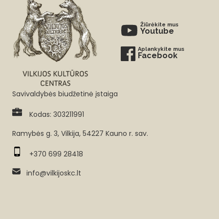
Žiūrėkite mus
Youtube
Aplankykite mus
Facebook
Savivaldybės biudžetinė įstaiga
Kodas: 303211991
Ramybės g. 3, Vilkija, 54227 Kauno r. sav.
+370 699 28418
info@vilkijoskc.lt