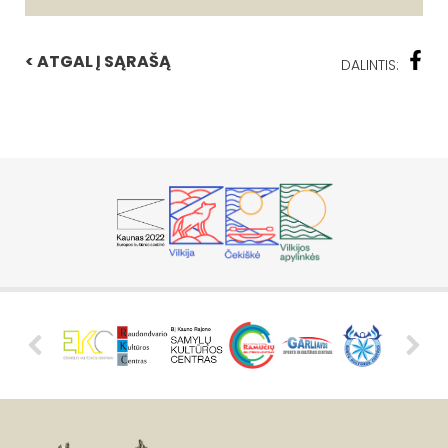
< ATGAL Į SĄRAŠĄ
DALINTIS: