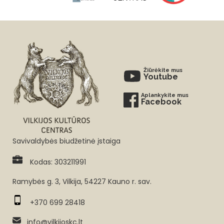
Žiūrėkite mus
Youtube
Aplankykite mus
Facebook
Savivaldybės biudžetinė įstaiga
Kodas: 303211991
Ramybės g. 3, Vilkija, 54227 Kauno r. sav.
+370 699 28418
info@vilkijoskc.lt