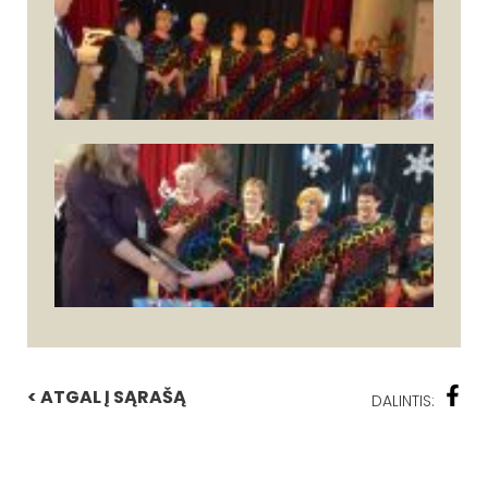
< ATGAL Į SĄRAŠĄ
DALINTIS: