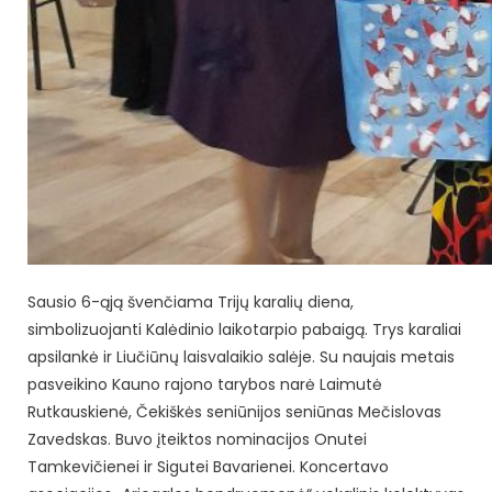
Sausio 6-ąją švenčiama Trijų karalių diena,
simbolizuojanti Kalėdinio laikotarpio pabaigą. Trys karaliai
apsilankė ir Liučiūnų laisvalaikio salėje. Su naujais metais
pasveikino Kauno rajono tarybos narė Laimutė
Rutkauskienė, Čekiškės seniūnijos seniūnas Mečislovas
Zavedskas. Buvo įteiktos nominacijos Onutei
Tamkevičienei ir Sigutei Bavarienei. Koncertavo