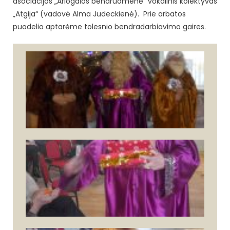
asociacijos „Ariogalos bendruomenė“ vokalinis kolektyvas
„Atgija“ (vadovė Alma Judeckienė). Prie arbatos
puodelio aptarėme tolesnio bendradarbiavimo gaires.