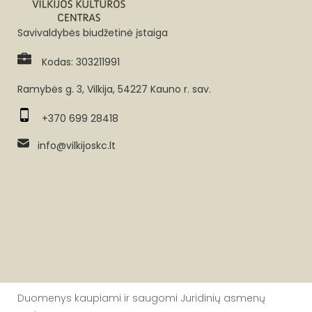
Savivaldybės biudžetinė įstaiga
Kodas: 303211991
Ramybės g. 3, Vilkija, 54227 Kauno r. sav.
+370 699 28418
info@vilkijoskc.lt
Duomenys kaupiami ir saugomi Juridinių asmenų