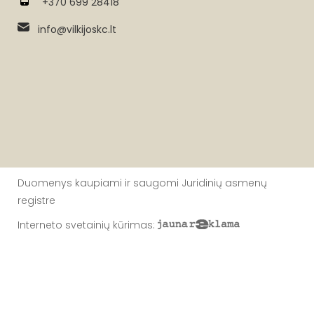
+370 699 28418
info@vilkijoskc.lt
Duomenys kaupiami ir saugomi Juridinių asmenų
registre
Interneto svetainių kūrimas
: