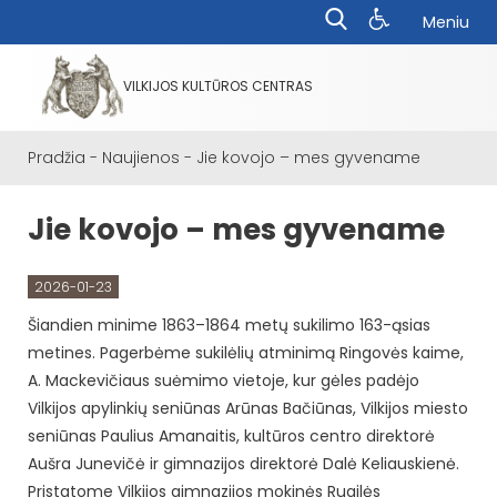
Meniu
VILKIJOS KULTŪROS CENTRAS
Pradžia
-
Naujienos
-
Jie kovojo – mes gyvename
Jie kovojo – mes gyvename
2026-01-23
Šiandien minime 1863–1864 metų sukilimo 163-ąsias
metines. Pagerbėme sukilėlių atminimą Ringovės kaime,
A. Mackevičiaus suėmimo vietoje, kur gėles padėjo
Vilkijos apylinkių seniūnas Arūnas Bačiūnas, Vilkijos miesto
seniūnas Paulius Amanaitis, kultūros centro direktorė
Aušra Junevičė ir gimnazijos direktorė Dalė Keliauskienė.
Pristatome Vilkijos gimnazijos mokinės Rugilės