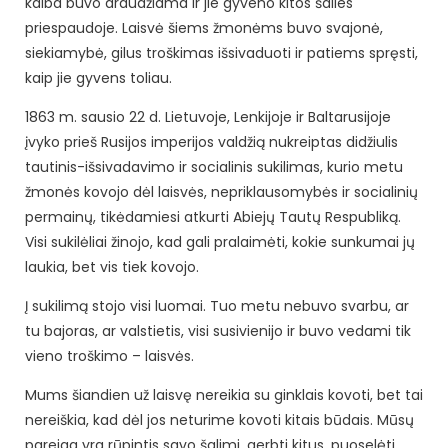
kalba buvo draudžiama ir jie gyveno kitos šalies
priespaudoje. Laisvė šiems žmonėms buvo svajonė,
siekiamybė, gilus troškimas išsivaduoti ir patiems spręsti,
kaip jie gyvens toliau.
1863 m. sausio 22 d. Lietuvoje, Lenkijoje ir Baltarusijoje
įvyko prieš Rusijos imperijos valdžią nukreiptas didžiulis
tautinis-išsivadavimo ir socialinis sukilimas, kurio metu
žmonės kovojo dėl laisvės, nepriklausomybės ir socialinių
permainų, tikėdamiesi atkurti Abiejų Tautų Respubliką.
Visi sukilėliai žinojo, kad gali pralaimėti, kokie sunkumai jų
laukia, bet vis tiek kovojo.
Į sukilimą stojo visi luomai. Tuo metu nebuvo svarbu, ar
tu bajoras, ar valstietis, visi susivienijo ir buvo vedami tik
vieno troškimo – laisvės.
Mums šiandien už laisvę nereikia su ginklais kovoti, bet tai
nereiškia, kad dėl jos neturime kovoti kitais būdais. Mūsų
pareiga yra rūpintis savo šalimi, gerbti kitus, puoselėti