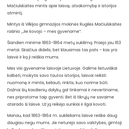
Mačiulskaitės mintis apie laisvę, atsakomybę ir istorijos
atmintį.
Mintys iš Vilkijos gimnazijos mokinės Rugilės Mačiulskaitės
rašinio „Jie kovojo – mes gyvename“:
Šiandien minime 1863–1864 metų sukilimą. Praėjo jau 163
metai. Skaičius didelis, bet klausimas tas pats – kas yra
laisvė ir ką ji reiškia mums.
Mes visi gyvename laisvoje Lietuvoje. Galime lietuviškai
kalbėti, mokytis savo tautos istorijos, laisvai reikšti
nuomonę ir mintis, keliauti, rinktis, kuo norime būti.
Dažnai šių kasdienių dalykų gal tinkamai ir nevertiname,
nes pripratome taip gyventi. Bet iš tikrųjų ne savaime
atsirado ši laisvė. Už ją reikėjo sunkiai ir ilgai kovoti.
Manau, kad 1863-1864 m. sukilėliams laisvė reiškė daug
daugiau negu mums. Jie neturėjo savo valstybės, gimtoji