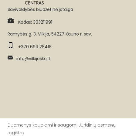
Savivaldybės biudžetinė įstaiga
Kodas: 303211991
Ramybės g. 3, Vilkija, 54227 Kauno r. sav.
+370 699 28418
info@vilkijoskc.lt
Duomenys kaupiami ir saugomi Juridinių asmenų
registre