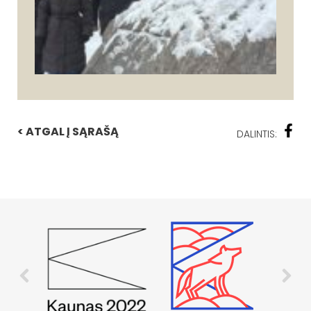
< ATGAL Į SĄRAŠĄ
DALINTIS: