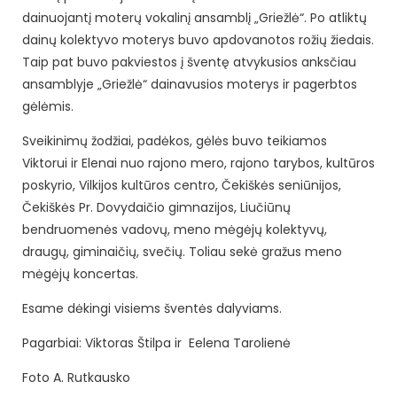
dainuojantį moterų vokalinį ansamblį „Griežlė“. Po atliktų
dainų kolektyvo moterys buvo apdovanotos rožių žiedais.
Taip pat buvo pakviestos į šventę atvykusios anksčiau
ansamblyje „Griežlė“ dainavusios moterys ir pagerbtos
gėlėmis.
Sveikinimų žodžiai, padėkos, gėlės buvo teikiamos
Viktorui ir Elenai nuo rajono mero, rajono tarybos, kultūros
poskyrio, Vilkijos kultūros centro, Čekiškės seniūnijos,
Čekiškės Pr. Dovydaičio gimnazijos, Liučiūnų
bendruomenės vadovų, meno mėgėjų kolektyvų,
draugų, giminaičių, svečių. Toliau sekė gražus meno
mėgėjų koncertas.
Esame dėkingi visiems šventės dalyviams.
Pagarbiai: Viktoras Štilpa ir Eelena Tarolienė
Foto A. Rutkausko