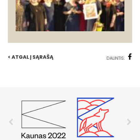
< ATGAL Į SĄRAŠĄ
DALINTIS: