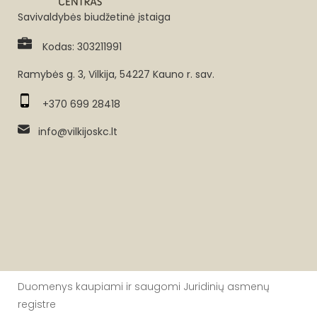
Savivaldybės biudžetinė įstaiga
Kodas: 303211991
Ramybės g. 3, Vilkija, 54227 Kauno r. sav.
+370 699 28418
info@vilkijoskc.lt
Duomenys kaupiami ir saugomi Juridinių asmenų
registre