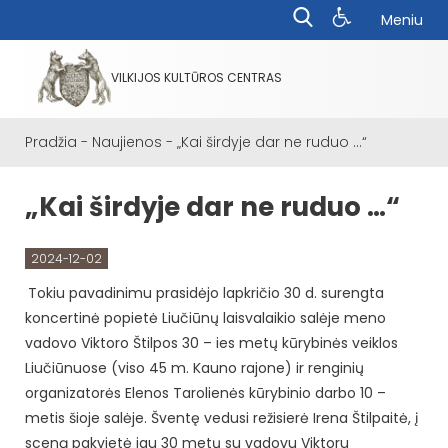
Meniu
VILKIJOS KULTŪROS CENTRAS
Pradžia
-
Naujienos
-
„Kai širdyje dar ne ruduo …“
„Kai širdyje dar ne ruduo …“
2024-12-02
Tokiu pavadinimu prasidėjo lapkričio 30 d. surengta
koncertinė popietė Liučiūnų laisvalaikio salėje meno
vadovo Viktoro Štilpos 30 – ies metų kūrybinės veiklos
Liučiūnuose (viso 45 m. Kauno rajone) ir renginių
organizatorės Elenos Tarolienės kūrybinio darbo 10 –
metis šioje salėje. Šventę vedusi režisierė Irena Štilpaitė, į
sceną pakvietė jau 30 metų su vadovu Viktoru