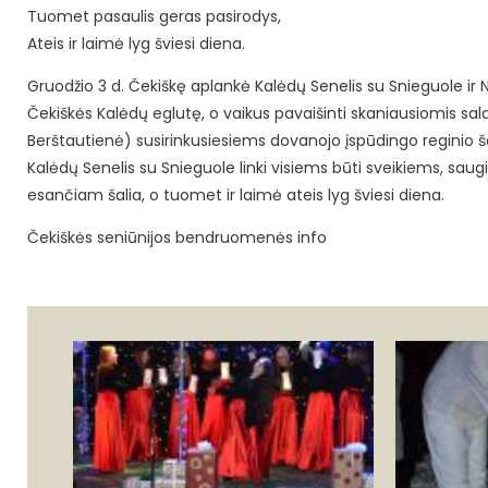
Tuomet pasaulis geras pasirodys,
Ateis ir laimė lyg šviesi diena.
Gruodžio 3 d. Čekiškę aplankė Kalėdų Senelis su Snieguole ir Ny
Čekiškės Kalėdų eglutę, o vaikus pavaišinti skaniausiomis sa
Berštautienė) susirinkusiesiems dovanojo įspūdingo reginio šo
Kalėdų Senelis su Snieguole linki visiems būti sveikiems, saug
esančiam šalia, o tuomet ir laimė ateis lyg šviesi diena.
Čekiškės seniūnijos bendruomenės info