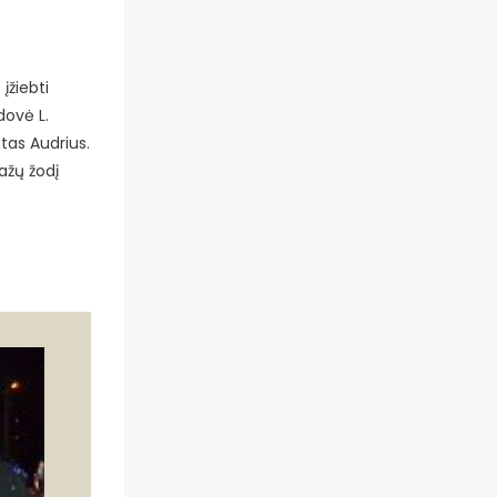
įžiebti
dovė L.
tas Audrius.
ažų žodį