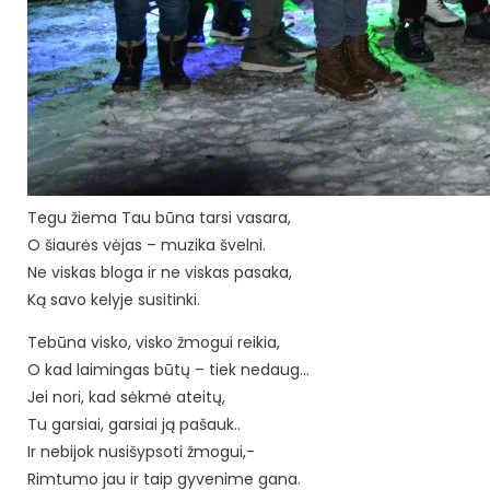
Tegu žiema Tau būna tarsi vasara,
O šiaurės vėjas – muzika švelni.
Ne viskas bloga ir ne viskas pasaka,
Ką savo kelyje susitinki.
Tebūna visko, visko žmogui reikia,
O kad laimingas būtų – tiek nedaug…
Jei nori, kad sėkmė ateitų,
Tu garsiai, garsiai ją pašauk..
Ir nebijok nusišypsoti žmogui,-
Rimtumo jau ir taip gyvenime gana.