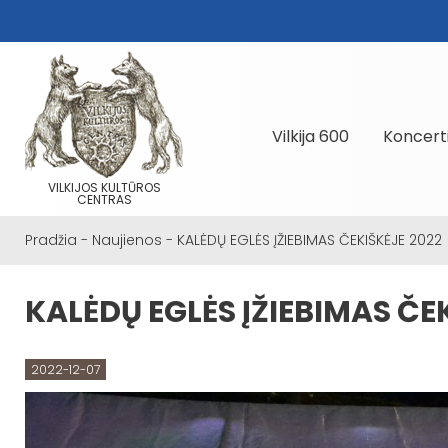
Vilkija 600
Koncert
VILKIJOS KULTŪROS
CENTRAS
Pradžia
-
Naujienos
-
KALĖDŲ EGLĖS ĮŽIEBIMAS ČEKIŠKĖJE 2022
KALĖDŲ EGLĖS ĮŽIEBIMAS ČE
2022-12-07