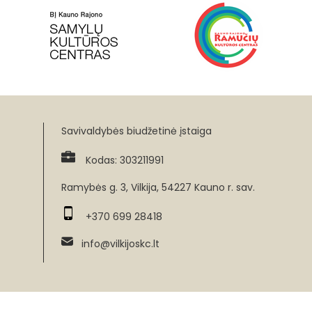
Savivaldybės biudžetinė įstaiga
Kodas: 303211991
Ramybės g. 3, Vilkija, 54227 Kauno r. sav.
+370 699 28418
info@vilkijoskc.lt