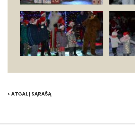
< ATGAL Į SĄRAŠĄ