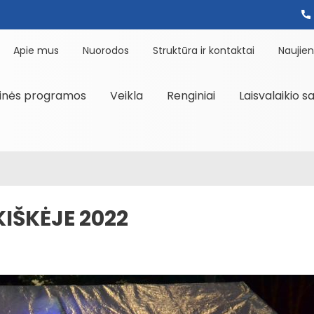
Apie mus
Nuorodos
Struktūra ir kontaktai
Naujie
inės programos
Veikla
Renginiai
Laisvalaikio s
KIŠKĖJE 2022