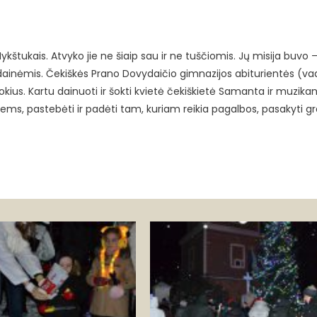
kštukais. Atvyko jie ne šiaip sau ir ne tuščiomis. Jų misija buvo – 
ldainėmis. Čekiškės Prano Dovydaičio gimnazijos abiturientės (va
kius. Kartu dainuoti ir šokti kvietė čekiškietė Samanta ir muzikan
iems, pastebėti ir padėti tam, kuriam reikia pagalbos, pasakyti gr