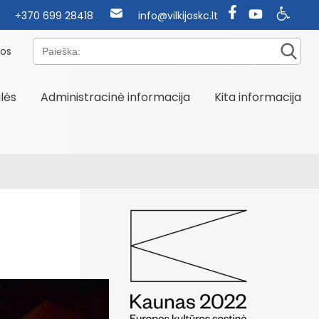
+370 699 28418
info@vilkijoskc.lt
Paieška:
nos
alės
Administracinė informacija
Kita informacija