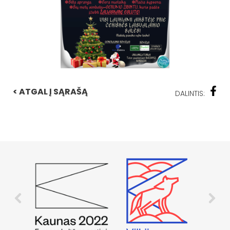
< ATGAL Į SĄRAŠĄ
DALINTIS: