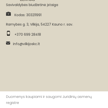
Savivaldybės biudžetinė įstaiga
Kodas: 303211991
Ramybės g. 3, Vilkija, 54227 Kauno r. sav.
+370 699 28418
info@vilkijoskc.lt
Duomenys kaupiami ir saugomi Juridinių asmenų
registre