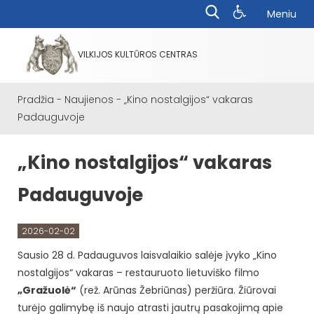
Meniu
VILKIJOS KULTŪROS CENTRAS
Pradžia
-
Naujienos
-
„Kino nostalgijos“ vakaras
Padauguvoje
„Kino nostalgijos“ vakaras
Padauguvoje
2026-02-02
Sausio 28 d. Padauguvos laisvalaikio salėje įvyko „Kino
nostalgijos“ vakaras – restauruoto lietuviško filmo
„Gražuolė“
(rež. Arūnas Žebriūnas) peržiūra. Žiūrovai
turėjo galimybę iš naujo atrasti jautrų pasakojimą apie