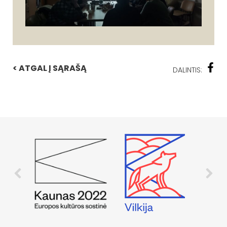
< ATGAL Į SĄRAŠĄ
DALINTIS: