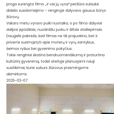
proga surengta filmo
„Ir visi jų vyrai“
peržiūra sulaukė
didelio susidomėjimo – renginyje dalyvavo gausus būrys
žiūrovų.
Vakaro metu vyravo puiki nuotaika, o po filmo dalyviai
dalijosi įspūdžiais, nuoširdžiu juoku ir šiltais atsiliepimais.
Daugelis pabrėžė, kad filmas ne tik prajuokino, bet ir
privertė susimąstyti apie moterų ir vyrų santykius,
šeimos ryšius bei gyvenimo pokyčius.
Tokie renginiai skatina bendruomeniškumą ir praturtina
kultūrinį gyvenimą, todėl ateityje planuojami nauji
susitikimai, kurie suburs žiūrovus prasmingoms
akimirkoms.
2025-03-07