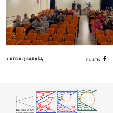
< ATGAL Į SĄRAŠĄ
DALINTIS: