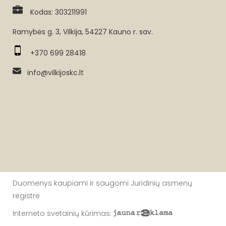
Kodas: 303211991
Ramybės g. 3, Vilkija, 54227 Kauno r. sav.
+370 699 28418
info@vilkijoskc.lt
Duomenys kaupiami ir saugomi Juridinių asmenų
registre
Interneto svetainių kūrimas
: