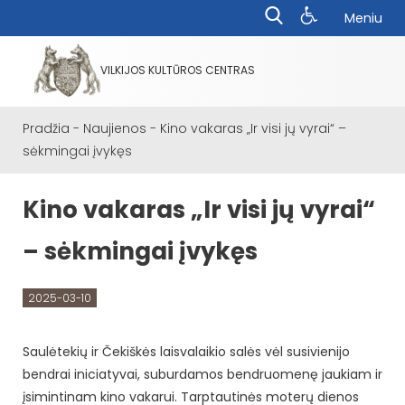
Meniu
VILKIJOS KULTŪROS CENTRAS
Pradžia
-
Naujienos
-
Kino vakaras „Ir visi jų vyrai“ –
sėkmingai įvykęs
Kino vakaras „Ir visi jų vyrai“
– sėkmingai įvykęs
2025-03-10
Saulėtekių ir Čekiškės laisvalaikio salės vėl susivienijo
bendrai iniciatyvai, suburdamos bendruomenę jaukiam ir
įsimintinam kino vakarui. Tarptautinės moterų dienos