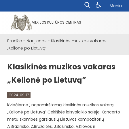
Meniu
VILKIJOS KULTŪROS CENTRAS
Pradžia
-
Naujienos
-
Klasikinės muzikos vakaras
„Kelionė po Lietuvą”
Klasikinės muzikos vakaras
„Kelionė po Lietuvą”
2024-09-17
Kviečiame į nepamirštamą klasikinės muzikos vakarą
„Kelionė po Lietuvą” Čekiškės laisvalaikio salėje. Koncerto
metu skambės garsiausių Lietuvos kompozitorių
A.Bražinsko, Z.Bružaitės, J.Bašinsko, V.Klovos ir