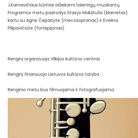
J.Karnavičiaus kūriniai atliekami talentigų muzikantų.
Programos metu pasirodys Stasys Makštutis (klarnetas)
kartu su Agne Čepaityte (mecosopranas) ir Evelina
Pilipavičiūte (fortepijonas).
Renginį organizuoja Vilkijos kultūros centras
Renginį finansuoja Lietuvos kultūros taryba
Renginio metu bus filmuojama ir fotografuojama