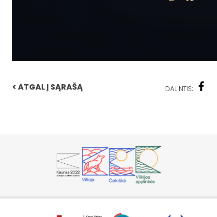
< ATGAL Į SĄRAŠĄ
DALINTIS: