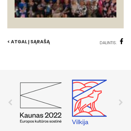
< ATGAL Į SĄRAŠĄ
DALINTIS: