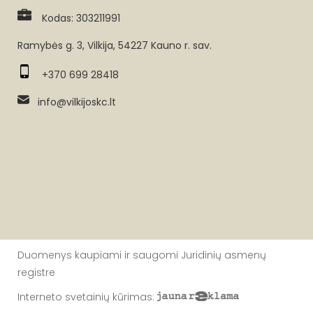
Kodas: 303211991
Ramybės g. 3, Vilkija, 54227 Kauno r. sav.
+370 699 28418
info@vilkijoskc.lt
Duomenys kaupiami ir saugomi Juridinių asmenų
registre
Interneto svetainių kūrimas
: