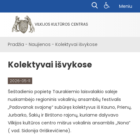
Meniu
VILKIJOS KULTŪROS CENTRAS
Pradžia
-
Naujienos
-
Kolektyvai išvykose
Kolektyvai išvykose
2026-05-11
Šeštadienio popietę Taurakiemio laisvalaikio salėje
nuskambėjo regioninis vokalinių ansamblių festivalis
„Padovanok svajonę“ subūręs kolektyvus iš Kauno, Prienų,
Jurbarko, Šakių ir Birštono rajonų, kuriame dalyvavo
Vilkijos kultūros centro mišrus vokalinis ansamblis ,,Nona”
( vad. Sidonija Griškevičienė).