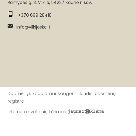
Ramybės g. 3, Vilkija, 54227 Kauno r. sav.
+370 699 28418
info@vilkijoskc.lt
Duomenys kaupiami ir saugomi Juridinių asmenų
registre
Interneto svetainių kūrimas
: