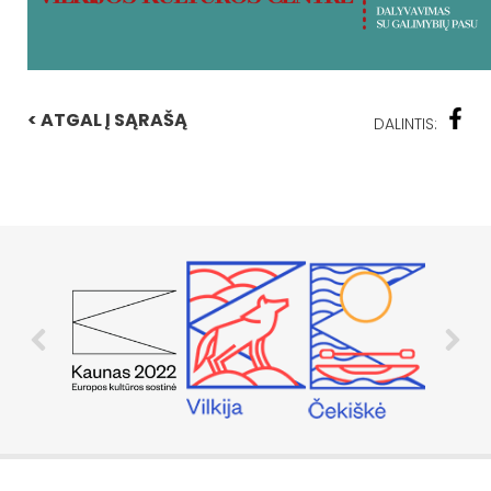
< ATGAL Į SĄRAŠĄ
DALINTIS: