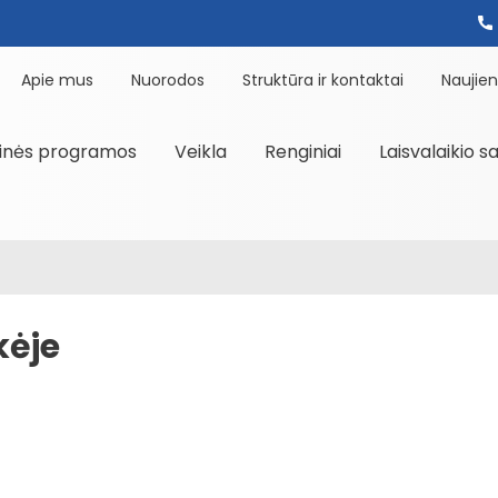
Apie mus
Nuorodos
Struktūra ir kontaktai
Naujie
inės programos
Veikla
Renginiai
Laisvalaikio s
kėje