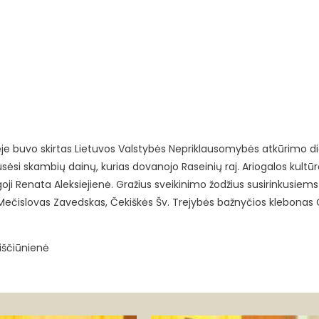
ėje buvo skirtas Lietuvos Valstybės Nepriklausomybės atkūrimo d
sėsi skambių dainų, kurias dovanojo Raseinių raj. Ariogalos kultū
oji Renata Aleksiejienė. Gražius sveikinimo žodžius susirinkusiems
ečislovas Zavedskas, Čekiškės Šv. Trejybės bažnyčios klebonas 
riščiūnienė