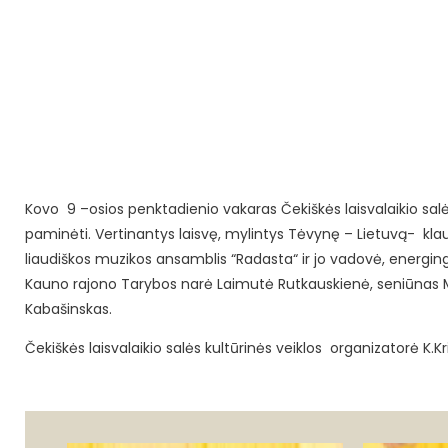
Kovo 9 –osios penktadienio vakaras Čekiškės laisvalaikio sal
paminėti.
Vertinantys laisvę, mylintys Tėvynę – Lietuvą- klau
liaudiškos muzikos ansamblis “Radasta“ ir jo vadovė, energing
Kauno rajono Tarybos narė Laimutė Rutkauskienė, seniūnas M
Kabašinskas.
Čekiškės laisvalaikio salės kultūrinės veiklos organizatorė K.K