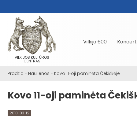
Vilkija 600
Koncert
VILKIJOS KULTŪROS
CENTRAS
Pradžia
-
Naujienos
-
Kovo 11-oji paminėta Čekiškėje
Kovo 11-oji paminėta Čekiš
2018-03-12