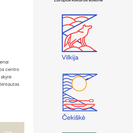
ienai
ros centro
 skyrė
Gintautas