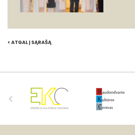
< ATGAL Į SĄRAŠĄ