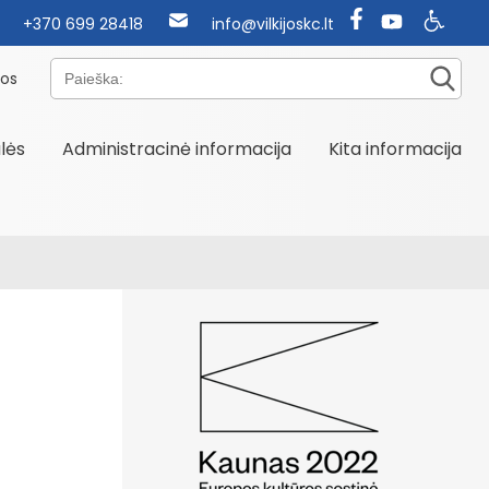
+370 699 28418
info@vilkijoskc.lt
Paieška:
nos
alės
Administracinė informacija
Kita informacija