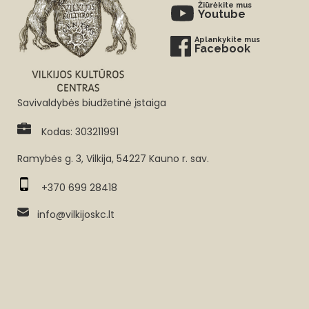
Žiūrėkite mus
Youtube
Aplankykite mus
Facebook
Savivaldybės biudžetinė įstaiga
Kodas: 303211991
Ramybės g. 3, Vilkija, 54227 Kauno r. sav.
+370 699 28418
info@vilkijoskc.lt