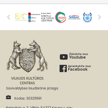
Žiūrėkite mus
Youtube
Aplankykite mus
Facebook
Savivaldybės biudžetinė įstaiga
Kodas: 303211991
Ramybės g. 3, Vilkija, 54227 Kauno r. sav.