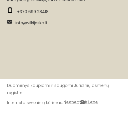
+370 699 28418
info@vilkijoskc.lt
Duomenys kaupiami ir saugomi Juridinių asmenų
registre
Interneto svetainių kūrimas
: