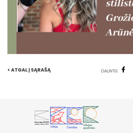
< ATGAL Į SĄRAŠĄ
DALINTIS: