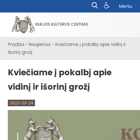
Meniu
VILKIJOS KULTŪROS CENTRAS
Pradžia
-
Naujienos
-
Kviečiame į pokalbį apie vidinį ir
išorinį grožį
Kviečiame į pokalbį apie
vidinį ir išorinį grožį
2022-03-24