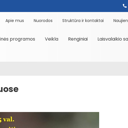
Apie mus
Nuorodos
Struktūra ir kontaktai
Naujie
inės programos
Veikla
Renginiai
Laisvalaikio s
nuose