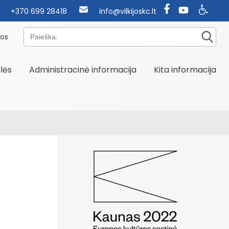
+370 699 28418
info@vilkijoskc.lt
Paieška:
nos
alės
Administracinė informacija
Kita informacija