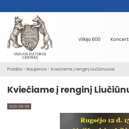
Vilkija 600
Koncert
VILKIJOS KULTŪROS
CENTRAS
Pradžia
-
Naujienos
-
Kviečiame į renginį Liučiūnuose
Kviečiame į renginį Liučiū
2021-09-08