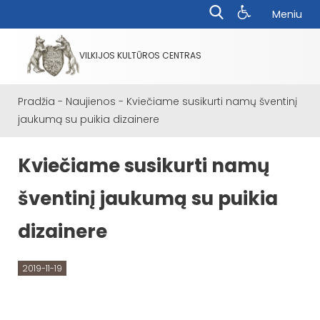
Meniu
VILKIJOS KULTŪROS CENTRAS
Pradžia
-
Naujienos
-
Kviečiame susikurti namų šventinį
jaukumą su puikia dizainere
Kviečiame susikurti namų
šventinį jaukumą su puikia
dizainere
2019-11-19