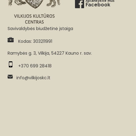
Aplankykite mus
Facebook
Savivaldybės biudžetinė įstaiga
Kodas: 303211991
Ramybės g. 3, Vilkija, 54227 Kauno r. sav.
+370 699 28418
info@vilkijoskc.lt