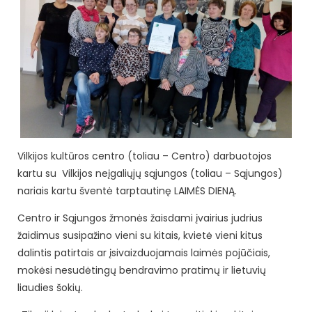
Vilkijos kultūros centro (toliau – Centro) darbuotojos
kartu su Vilkijos neįgaliųjų sąjungos (toliau – Sąjungos)
nariais kartu šventė tarptautinę LAIMĖS DIENĄ.
Centro ir Sąjungos žmonės žaisdami įvairius judrius
žaidimus susipažino vieni su kitais, kvietė vieni kitus
dalintis patirtais ar įsivaizduojamais laimės pojūčiais,
mokėsi nesudėtingų bendravimo pratimų ir lietuvių
liaudies šokių.