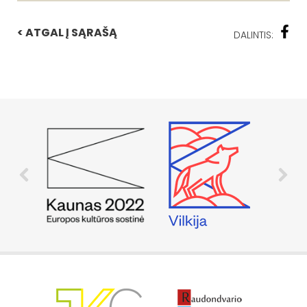
< ATGAL Į SĄRAŠĄ
DALINTIS: