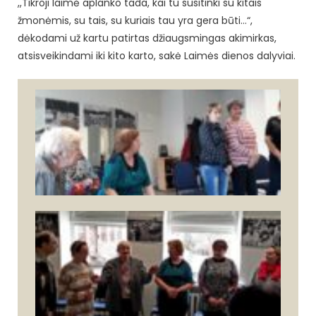
,,Tikroji laimė aplanko tada, kai tu susitinki su kitais
žmonėmis, su tais, su kuriais tau yra gera būti…“,
dėkodami už kartu patirtas džiaugsmingas akimirkas,
atsisveikindami iki kito karto, sakė Laimės dienos dalyviai.