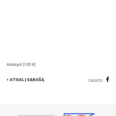
Atsisiųsti [1.00 B]
< ATGAL Į SĄRAŠĄ
DALINTIS: