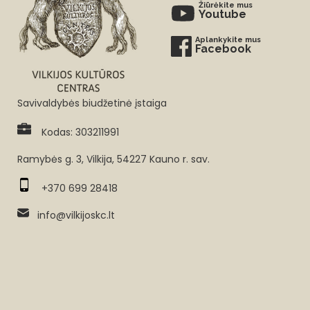
Žiūrėkite mus
Youtube
Aplankykite mus
Facebook
Savivaldybės biudžetinė įstaiga
Kodas: 303211991
Ramybės g. 3, Vilkija, 54227 Kauno r. sav.
+370 699 28418
info@vilkijoskc.lt