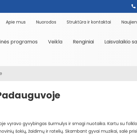
Apie mus
Nuorodos
Struktūra ir kontaktai
Naujie
inės programos
Veikla
Renginiai
Laisvalaikio s
e
 Padauguvoje
je vyravo gyvybingas šurmulys ir smagi nuotaika. Kartu su folkl
inių šokių, žaidimų ir ratelių. Skambant gyvai muzikai, salė prisi