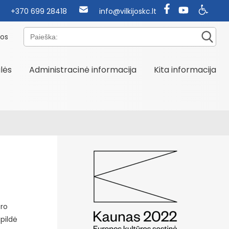
+370 699 28418
info@vilkijoskc.lt
Paieška:
nos
alės
Administracinė informacija
Kita informacija
oro
pildė