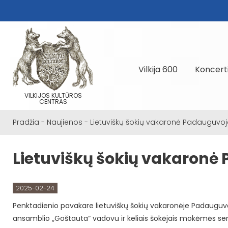
Vilkija 600
Koncert
VILKIJOS KULTŪROS
CENTRAS
Pradžia
-
Naujienos
-
Lietuviškų šokių vakaronė Padauguvoj
Lietuviškų šokių vakaronė
2025-02-24
Penktadienio pavakare lietuviškų šokių vakaronėje Padauguvo
ansamblio „Goštauta“ vadovu ir keliais šokėjais mokėmės senov