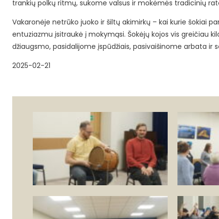
trankių polkų ritmų, sukome valsus ir mokėmės tradicinių rate
Vakaronėje netrūko juoko ir šiltų akimirkų – kai kurie šokiai pa
entuziazmu įsitraukė į mokymąsi. Šokėjų kojos vis greičiau ki
džiaugsmo, pasidalijome įspūdžiais, pasivaišinome arbata ir 
2025-02-21