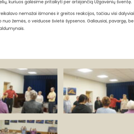
lių, kuriuos galėsime pritaikyti per artėjančią Užgavėnių šventę.
reikalavo nemažai išmonės ir greitos reakcijos, tačiau visi dalyvia
lo nuo žemės, o veiduose švietė šypsenos. Galiausiai, pavargę, be
saldumynais.