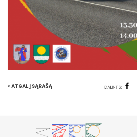
< ATGAL Į SĄRAŠĄ
DALINTIS: