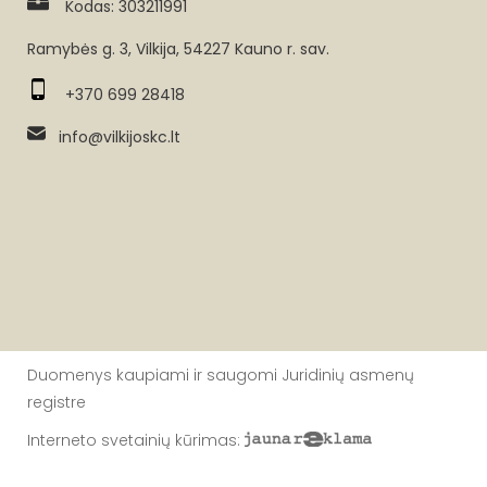
Kodas: 303211991
Ramybės g. 3, Vilkija, 54227 Kauno r. sav.
+370 699 28418
info@vilkijoskc.lt
Duomenys kaupiami ir saugomi Juridinių asmenų
registre
Interneto svetainių kūrimas
: