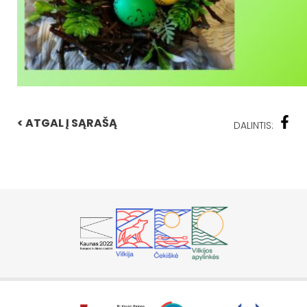
< ATGAL Į SĄRAŠĄ
DALINTIS: