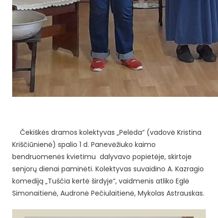
Čekiškės dramos kolektyvas „Pelėda“ (vadovė Kristina
Kriščiūnienė) spalio 1 d. Panevėžiuko kaimo
bendruomenės kvietimu dalyvavo popietėje, skirtoje
senjorų dienai paminėti. Kolektyvas suvaidino A. Kazragio
komediją „Tuščia kertė širdyje“, vaidmenis atliko Eglė
Simonaitienė, Audronė Pečiulaitienė, Mykolas Astrauskas.