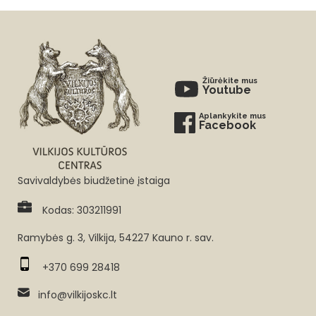
Žiūrėkite mus
Youtube
Aplankykite mus
Facebook
Savivaldybės biudžetinė įstaiga
Kodas: 303211991
Ramybės g. 3, Vilkija, 54227 Kauno r. sav.
+370 699 28418
info@vilkijoskc.lt