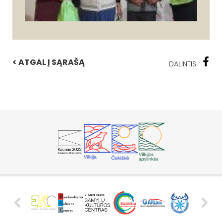
< ATGAL Į SĄRAŠĄ
DALINTIS: