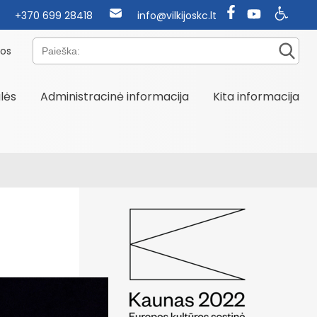
+370 699 28418
info@vilkijoskc.lt
Paieška:
nos
alės
Administracinė informacija
Kita informacija