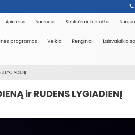
Apie mus
Nuorodos
Struktūra ir kontaktai
Naujie
inės programos
Veikla
Renginiai
Laisvalaikio s
NS LYGIADIENĮ
IENĄ ir RUDENS LYGIADIENĮ