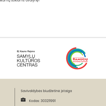
tinkamą šokiams avalynę!
Savivaldybės biudžetinė įstaiga
Kodas: 303211991