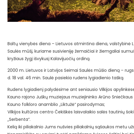
Baltų vienybės diena – Lietuvos atmintina diena, valstybinė 
Saulės mūšį, kuriame susivieniję žemaičiai ir žiemgaliai sumušė
kryžiaus žygį išvykusį Kalavijuočių ordiną.
2000 m. Lietuvos ir Latvijos Seimai Saulės mūšio dieną – rugs
d. 18 val. 46 min. Saulė pasiekia rudens lygiadienio tašką.
Rudens lygiadienį palydėsime ant seniausio Vilkijos apylinkės
Kauno rajono Juškų muziejaus muziejininko Arūno Sniečkaus p
Kauno folkloro anamblio „Liktužė“ pasirodymas;
Vilkijos kultūros centro Čekiškės laisvalaikio salės tautinių š
„Serbenta“.
Kelią iki piliakalnio Jums nušvies piliakalnių sąšaukos metu u