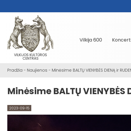
Vilkija 600
Koncert
VILKIJOS KULTŪROS
CENTRAS
Pradžia
-
Naujienos
-
Minėsime BALTŲ VIENYBĖS DIENĄ ir RUDE
Minėsime BALTŲ VIENYBĖS D
2023-09-15