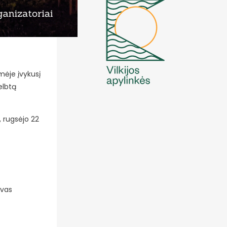
mėje įvykusį
elbtą
, rugsėjo 22
yvas