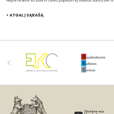
Nepamirškite su savimi turėti papildomą šviesos šaltinį bei 
< ATGAL Į SĄRAŠĄ
Žiūrėkite mus