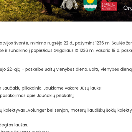
Latvijos šventė, minima rugsėjo 22 d., pažymint 1236 m. Saulės že
 ir sunaikino į popiežiaus Grigaliaus IX 1236 m. vasario 19 d. pask
ėjo 22-ąją – paskelbė Baltų vienybės diena. Baltų vienybės dieną
e Jaučakių piliakalnio. Jaukiame vakare Jūsų lauks:
asakojimas apie Jaučakių piliakalnį;
okių kolektyvas „Volungė“ bei senjorų moterų liaudiškų šokių kolekt
ždegtas laužas.