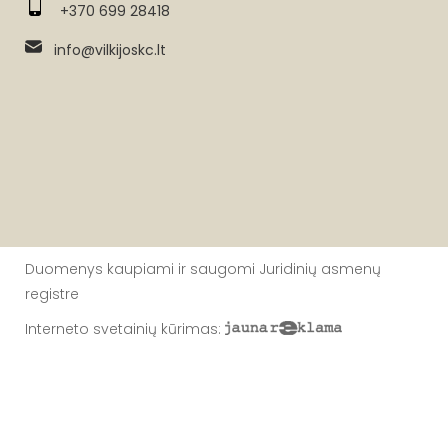
+370 699 28418
info@vilkijoskc.lt
Duomenys kaupiami ir saugomi Juridinių asmenų
registre
Interneto svetainių kūrimas
: