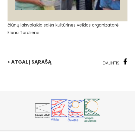
čiūnų laisvalaikio salės kultūrinės veiklos organizatorė
Elena Tarolienė
< ATGAL Į SĄRAŠĄ
DALINTIS: