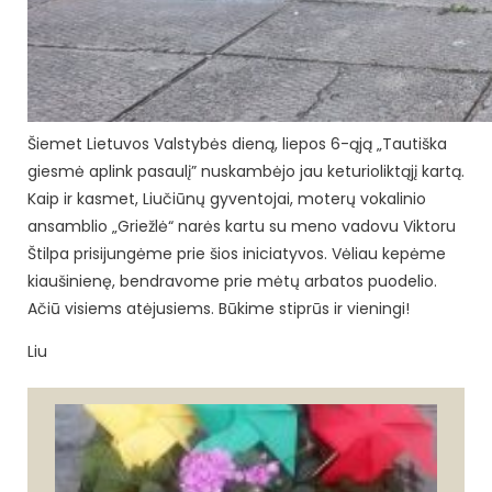
Šiemet Lietuvos Valstybės dieną, liepos 6-ąją „Tautiška
giesmė aplink pasaulį” nuskambėjo jau keturioliktąjį kartą.
Kaip ir kasmet, Liučiūnų gyventojai, moterų vokalinio
ansamblio „Griežlė“ narės kartu su meno vadovu Viktoru
Štilpa prisijungėme prie šios iniciatyvos. Vėliau kepėme
kiaušinienę, bendravome prie mėtų arbatos puodelio.
Ačiū visiems atėjusiems. Būkime stiprūs ir vieningi!
Liu