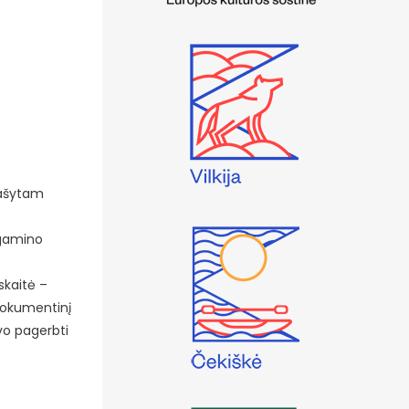
rašytam
agamino
skaitė –
 dokumentinį
uvo pagerbti