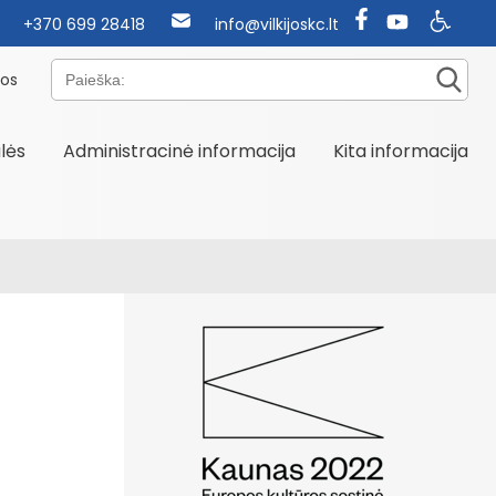
+370 699 28418
info@vilkijoskc.lt
Paieška:
nos
alės
Administracinė informacija
Kita informacija