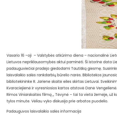
Vasario 16 –oji – Valstybės atkūrimo diena – nacionalinė Liet
Lietuvos nepriklausomybės aktui paminėti.
Ši istorinė data 
padauguviečiai pradėjo giedodami Tautišką giesmę. Susirinku
laisvalaikio salės rankdarbių būrelio narės. Bibliotekos jaunosi
bibliotekininke R. Jariene skaitė eiles skirtas Lietuvai. Sve
Kvaraciejienė ir vyresniosios kartos atstovė Danė Vengelienė.
Rimos Viniarskaitės filmą ,, Tėvynė – tai ta vieta žemėje, už k
tylos minute. Vėliau vyko diskusija prie arbatos puodelio.
Padauguvos laisvalaikio salės informacija