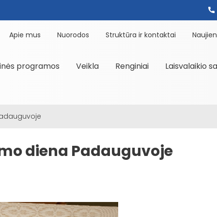
Apie mus
Nuorodos
Struktūra ir kontaktai
Naujie
inės programos
Veikla
Renginiai
Laisvalaikio s
Padauguvoje
imo diena Padauguvoje