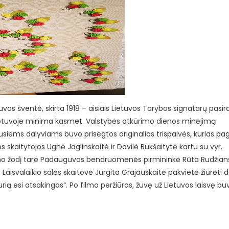
uvos šventė, skirta 1918 – aisiais Lietuvos Tarybos signatarų pasi
Lietuvoje minima kasmet. Valstybės atkūrimo dienos minėjimą
siems dalyviams buvo prisegtos originalios trispalvės, kurias p
os skaitytojos Ugnė Jaglinskaitė ir Dovilė Bukšaitytė kartu su vyr.
ikinimo žodį tarė Padauguvos bendruomenės pirmininkė Rūta Rudžian
 Laisvalaikio salės skaitovė Jurgita Grajauskaitė pakvietė žiūrėti
urią esi atsakingas“. Po filmo peržiūros, žuvę už Lietuvos laisvę b