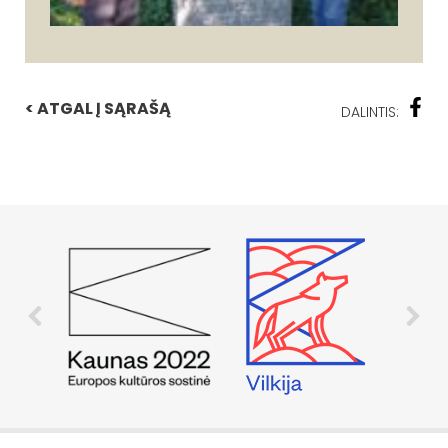
< ATGAL Į SĄRAŠĄ
DALINTIS: