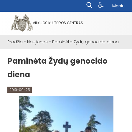
Meniu
VILKIJOS KULTŪROS CENTRAS
Pradžia
-
Naujienos
-
Paminėta Žydų genocido diena
Paminėta Žydų genocido
diena
2019-09-25