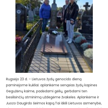
Rugsėjo 23 d. – Lietuvos žydų genocido dieną
paminėjome kukliai: aplankėme senąsias žydų kapines
Gegužėnų kaime, padėdami gėlių, gerbdami ten
besiilsinčių atminimą uždegėme žvakeles. Aplankėme ir
Juozo Daugirdo šeimos kapą.
Tai iškili Lietuvos asmenybė,