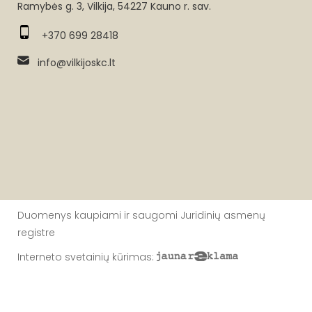
Ramybės g. 3, Vilkija, 54227 Kauno r. sav.
+370 699 28418
info@vilkijoskc.lt
Duomenys kaupiami ir saugomi Juridinių asmenų
registre
Interneto svetainių kūrimas
: