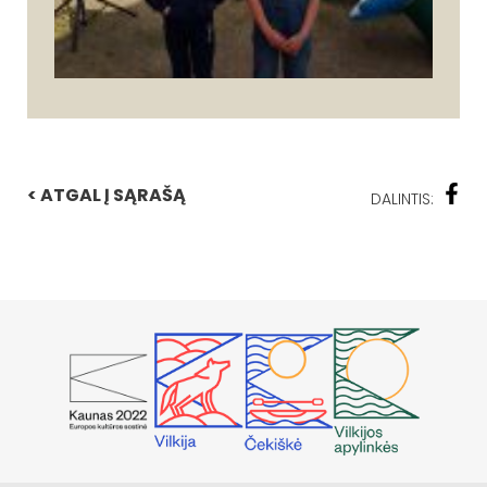
< ATGAL Į SĄRAŠĄ
DALINTIS: