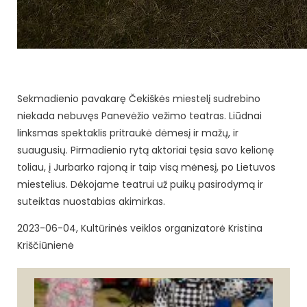
Sekmadienio pavakarę Čekiškės miestelį sudrebino
niekada nebuvęs Panevėžio vežimo teatras. Liūdnai
linksmas spektaklis pritraukė dėmesį ir mažų, ir
suaugusių. Pirmadienio rytą aktoriai tęsia savo kelionę
toliau, į Jurbarko rajoną ir taip visą mėnesį, po Lietuvos
miestelius. Dėkojame teatrui už puikų pasirodymą ir
suteiktas nuostabias akimirkas.
2023-06-04, Kultūrinės veiklos organizatorė Kristina
Kriščiūnienė