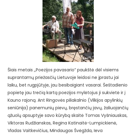
Šiais metais ,,Poezijos pavasario“ paukštė dėl visiems
suprantamų priežasčių Lietuvoje leidosi ne įprastu jai
laiku, bet rugpjūtyje, jau besibaigiant vasarai. Šeštadienio
popietę jau trečią kartą poezijos mylėtojus ji sukvietė ir į
Kauno rajoną. Ant Ringovės piliakalnio (Vilkijos apylinkių
seniūnija) panemunių pievų, bręstančių javų, žaliuojančių
ąžuolų apsuptyje savo kūrybą skaitė Tomas Vyšniauskas,
Viktoras Rudžianskas, Regina Katinaitė-Lumpickienė,
Vladas Vaitkevičius, Mindaugas Švėgžda, Ieva