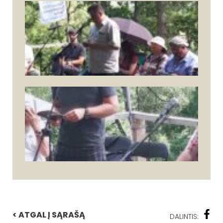
< ATGAL Į SĄRAŠĄ
DALINTIS: