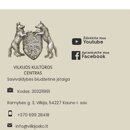
Žiūrėkite mus
Youtube
Aplankykite mus
Facebook
Savivaldybės biudžetinė įstaiga
Kodas: 303211991
Ramybės g. 3, Vilkija, 54227 Kauno r. sav.
+370 699 28418
info@vilkijoskc.lt