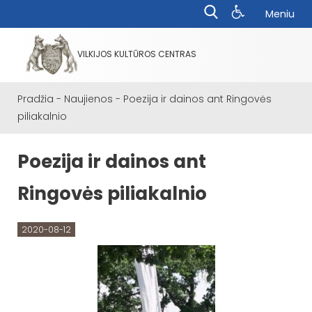
Meniu
VILKIJOS KULTŪROS CENTRAS
Pradžia
-
Naujienos
-
Poezija ir dainos ant Ringovės
piliakalnio
Poezija ir dainos ant
Ringovės piliakalnio
2020-08-12