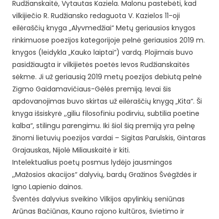
Rudžianskaitė, Vytautas Kaziela. Malonu pastebėti, kad
vilkijiečio R. Rudžiansko redaguota V. Kazielos 11-oji
eilėraščių knyga „Alyvmedžiai“ Metų geriausios knygos
rinkimuose poezijos kategorijoje pelnė geriausios 2019 m.
knygos (leidykla „Kauko laiptai“) vardą.
Plojimais buvo
pasidžiaugta ir vilkijietės poetės Ievos Rudžianskaitės
sėkme. Ji už geriausią 2019 metų poezijos debiutą pelnė
Zigmo Gaidamavičiaus-Gėlės premiją. Ievai šis
apdovanojimas buvo skirtas už eilėraščių knygą „Kita“. Ši
knyga išsiskyrė ,,giliu filosofiniu podirviu, subtilia poetine
kalba“, stilingu parengimu. Iki šiol šią premiją yra pelnę
žinomi lietuvių poezijos vardai – Sigitas Parulskis, Gintaras
Grajauskas, Nijolė Miliauskaitė ir kiti.
Intelektualius poetų posmus lydėjo jausmingos
,,Mažosios akacijos“ dalyvių, bardų Gražinos Švėgždės ir
Igno Lapienio dainos.
Šventės dalyvius sveikino Vilkijos apylinkių seniūnas
Arūnas Bačiūnas, Kauno rajono kultūros, švietimo ir