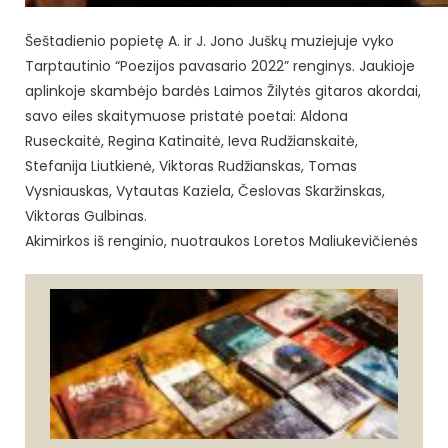
Šeštadienio popietę A. ir J. Jono Juškų muziejuje vyko
Tarptautinio “Poezijos pavasario 2022” renginys. Jaukioje
aplinkoje skambėjo bardės Laimos Žilytės gitaros akordai,
savo eiles skaitymuose pristatė poetai: Aldona
Ruseckaitė, Regina Katinaitė, Ieva Rudžianskaitė,
Stefanija Liutkienė, Viktoras Rudžianskas, Tomas
Vysniauskas, Vytautas Kaziela, Česlovas Skaržinskas,
Viktoras Gulbinas.
Akimirkos iš renginio, nuotraukos Loretos Maliukevičienės