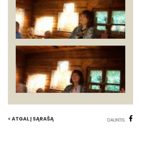
< ATGAL Į SĄRAŠĄ
DALINTIS: