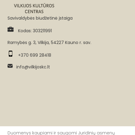
Savivaldybės biudžetinė įstaiga
Kodas: 303211991
Ramybės g. 3, Vilkija, 54227 Kauno r. sav.
+370 699 28418
info@vilkijoskc.lt
Duomenys kaupiami ir saugomi Juridinių asmenų