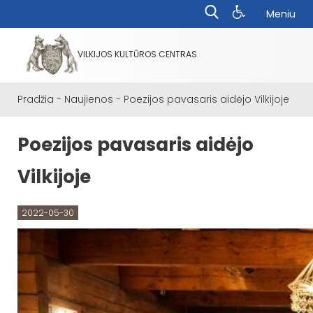
Meniu
VILKIJOS KULTŪROS CENTRAS
Pradžia
-
Naujienos
-
Poezijos pavasaris aidėjo Vilkijoje
Poezijos pavasaris aidėjo
Vilkijoje
2022-05-30