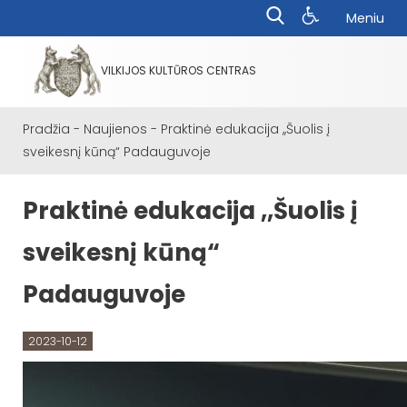
Meniu
VILKIJOS KULTŪROS CENTRAS
Pradžia
-
Naujienos
-
Praktinė edukacija ,,Šuolis į
sveikesnį kūną“ Padauguvoje
Praktinė edukacija ,,Šuolis į
sveikesnį kūną“
Padauguvoje
2023-10-12