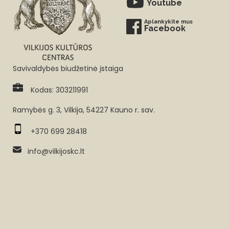
Youtube
Aplankykite mus
Facebook
Savivaldybės biudžetinė įstaiga
Kodas: 303211991
Ramybės g. 3, Vilkija, 54227 Kauno r. sav.
+370 699 28418
info@vilkijoskc.lt