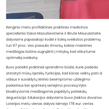
Renginio metu profilaktinės praktinės medicinos
specialistės Daiva Mazurkevičienė ir Birutė Maurušataitė
dalyviams papasakojo kodėl ir kokią sveikatos problemą
turi 97 proc. viso pasaulio žmonių, kokias maistines
medžiagas būtina sugrąžinti į mitybą, kad atkurtumė
optimalią sveikatą.
Buvo pateikti praktiniai sprendimo būdai, kurie padeda
atstatyti mūsų ląstelių funkcijas, kad kūnas veiktų pats iš
vidaus ir suvaldytų lėtinio besimptomio uždegimo
padarinius bei spartesnį senėjimo procesą.Vyko
bioaktyviomis medžiagomis papildytų patiekalų
degustacija. Edukacijos dalyviams buvo įteiktos dovanos.
Loterijos metu vienas dalyvis laimėjo 178 eur. vertės