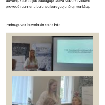
dovaną. Edukacijos pabaigoje Daiva Mazurkevičienė
pravedė raumenų balansą koreguojančią mankštą.
Padauguvos laisvalaikio salės info