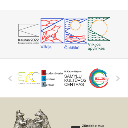
Žiūrėkite mus