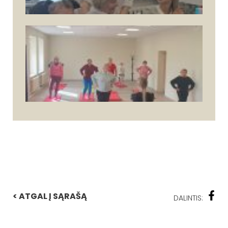
< ATGAL Į SĄRAŠĄ
DALINTIS: