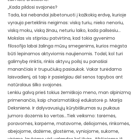
„Kada pildosi svajonės?
Tada, kai nebandai įsibetonuoti į kažkokią erdvę, kurioje
vyrauja perteklinis neigimas: viską turiu, nieko nenoriu,
viską moku, viską žinau, neturiu laiko, kada pailsėsiu…
Mokslas vis stipriau patvirtina, kad tokia gyvenimo
filosofija labai žalinga mūsų smegenims, kurios mėgsta
būti lepinamos aktyviomis naujienomis. Todėl, kol turi
galimybę rinktis, rinkis aktyvų poilsį su panašiai
manančiais ir trupučiuką pasiaukok. Vakar turėdama
laisvadienį, aš taip ir pasielgiau dėl senos tapybos ant
natūralaus šilko svajonės.
Lenkiu galvą prieš tokius žemiškojo meno, man alpinizmą
primenančio, kaip charizmatiškoji edukatorė p. Marija
Deksnienė. Ir dalyvavusiųjų kūrybiškumas su puikaus
jumoro dozėmis ko vertas…Tiek veiksmo: tarėmės,
poravomės, karpėme, matavome, dėliojomės, rinkomės,
abejojome, dažėme, glostėme, vyniojome, sukome,
virėme, laukėme virš valandos kol išvirs…Aikčiojome iš