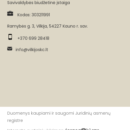
Savivaldybės biudžetinė įstaiga
Kodas: 303211991
Ramybės g. 3, Vilkija, 54227 Kauno r. sav.
+370 699 28418
info@vilkijoskc.lt
Duomenys kaupiami ir saugomi Juridinių asmenų
registre