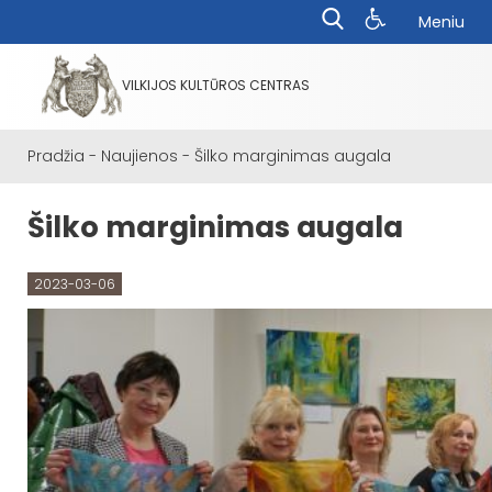
Meniu
VILKIJOS KULTŪROS CENTRAS
Pradžia
-
Naujienos
-
Šilko marginimas augala
Šilko marginimas augala
2023-03-06