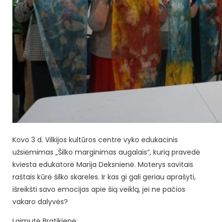
Kovo 3 d. Vilkijos kultūros centre vyko edukacinis
užsiėmimas „Šilko marginimas augalais“, kurią pravedė
kviesta edukatorė Marija Deksnienė. Moterys savitais
raštais kūrė šilko skareles. Ir kas gi gali geriau aprašyti,
išreikšti savo emocijas apie šią veiklą, jei ne pačios
vakaro dalyvės?
Laimutė Bratikienė: