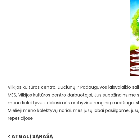
Vilkijos kultūros centro, Liučiūnų ir Padauguvos laisvalaikio sa
MES, Vilkijos kultūros centro darbuotojai, Jus supažindinsime 
meno kolektyvus, dalinsimės archyvine renginių medžiaga, skl
Mielieji meno kolektyvų nariai, mes jūsų labai pasiilgome, jūs
repeticijose
< ATGAL Į SĄRAŠĄ