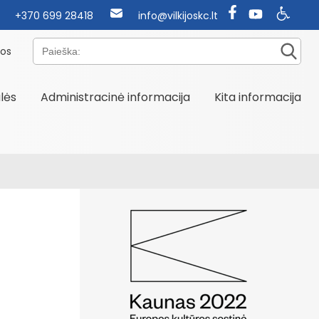
+370 699 28418
info@vilkijoskc.lt
Paieška:
nos
alės
Administracinė informacija
Kita informacija