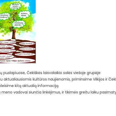
lių puslapiuose, Čekiškės laisvalaikio salės viešoje grupėje
su aktualiausiomis kultūros naujienomis, priminsime Vilkijos ir Ček
eisime kitą aktualią informaciją.
ų meno vadovai siunčia linkėjimus, ir tikimės greitu laiku pasimaty