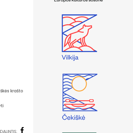
iškės krašto
ti
DALINTIS: