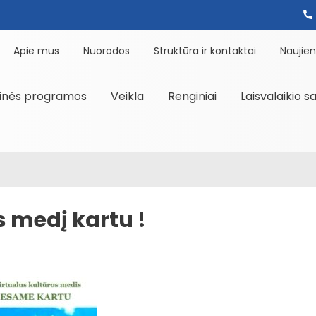
Apie mus
Nuorodos
Struktūra ir kontaktai
Naujie
inės programos
Veikla
Renginiai
Laisvalaikio s
 !
s medį kartu !