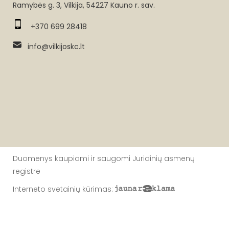
Ramybės g. 3, Vilkija, 54227 Kauno r. sav.
+370 699 28418
info@vilkijoskc.lt
Duomenys kaupiami ir saugomi Juridinių asmenų
registre
Interneto svetainių kūrimas
: