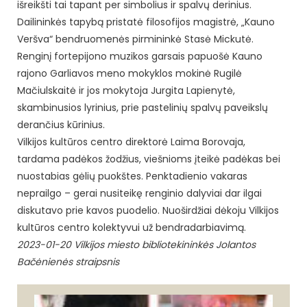
išreikšti tai tapant per simbolius ir spalvų derinius.
Dailininkės tapybą pristatė filosofijos magistrė, „Kauno
Veršva“ bendruomenės pirmininkė Stasė Mickutė.
Renginį fortepijono muzikos garsais papuošė Kauno
rajono Garliavos meno mokyklos mokinė Rugilė
Mačiulskaitė ir jos mokytoja Jurgita Lapienytė,
skambinusios lyrinius, prie pastelinių spalvų paveikslų
derančius kūrinius.
Vilkijos kultūros centro direktorė Laima Borovaja,
tardama padėkos žodžius, viešnioms įteikė padėkas bei
nuostabias gėlių puokštes. Penktadienio vakaras
neprailgo – gerai nusiteikę renginio dalyviai dar ilgai
diskutavo prie kavos puodelio. Nuoširdžiai dėkoju Vilkijos
kultūros centro kolektyvui už bendradarbiavimą.
2023-01-20 Vilkijos miesto bibliotekininkės Jolantos
Bačėnienės straipsnis