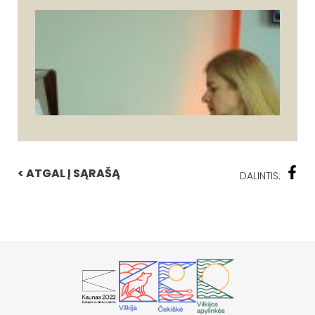
< ATGAL Į SĄRAŠĄ
DALINTIS: