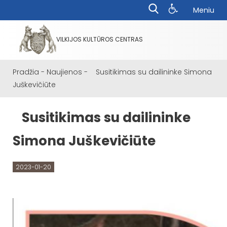
Meniu
VILKIJOS KULTŪROS CENTRAS
Pradžia
-
Naujienos
-
Susitikimas su dailininke Simona
Juškevičiūte
Susitikimas su dailininke
Simona Juškevičiūte
2023-01-20