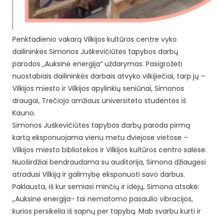
Penktadienio vakarą Vilkijos kultūros centre vyko
dailininkės Simonos Juškevičiūtės tapybos darbų
parodos „Auksinė energija“ uždarymas. Pasigrožėti
nuostabiais dailininkės darbais atvyko vilkijiečiai, tarp jų –
Vilkijos miesto ir Vilkijos apylinkių seniūnai, Simonos
draugai, Trečiojo amžiaus universiteto studentės iš
Kauno.
Simonos Juškevičiūtės tapybos darbų paroda pirmą
kartą eksponuojama vienu metu dviejose vietose –
Vilkijos miesto bibliotekos ir Vilkijos kultūros centro salėse.
Nuoširdžiai bendraudama su auditorija, Simona džiaugėsi
atradusi Vilkiją ir galimybę eksponuoti savo darbus.
Paklausta, iš kur semiasi minčių ir idėjų, Simona atsakė:
,,Auksinė energija- tai nematomo pasaulio vibracijos,
kurios persikelia iš sapnų per tapybą. Mab svarbu kurti ir