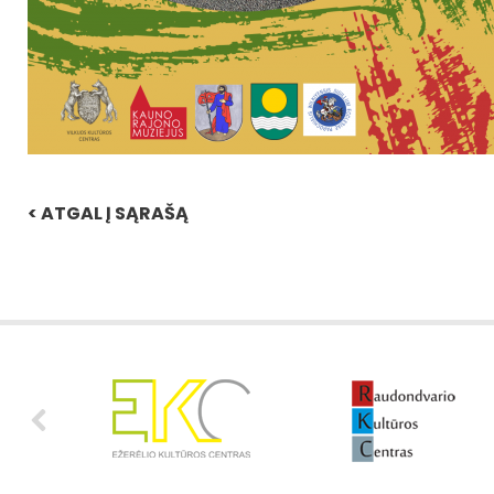
< ATGAL Į SĄRAŠĄ