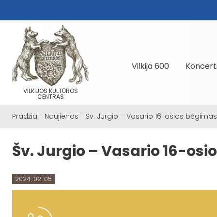
Vilkija 600
Koncert
VILKIJOS KULTŪROS
CENTRAS
Pradžia
-
Naujienos
-
Šv. Jurgio – Vasario 16-osios bėgimas
Šv. Jurgio – Vasario 16-os
2024-02-05