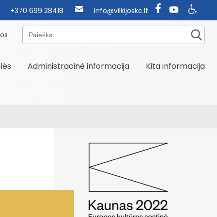
+370 699 28418
info@vilkijoskc.lt
Paieška:
nos
alės
Administracinė informacija
Kita informacija