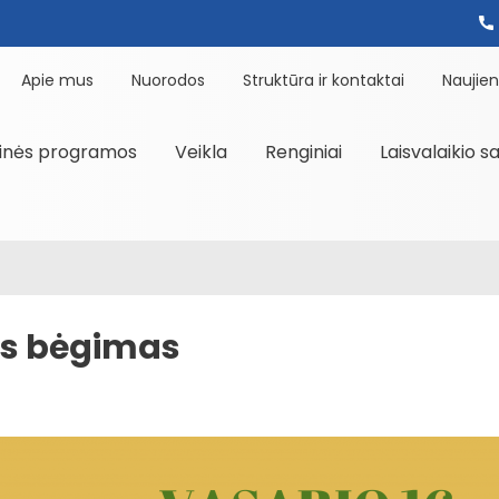
Apie mus
Nuorodos
Struktūra ir kontaktai
Naujie
inės programos
Veikla
Renginiai
Laisvalaikio s
ios bėgimas