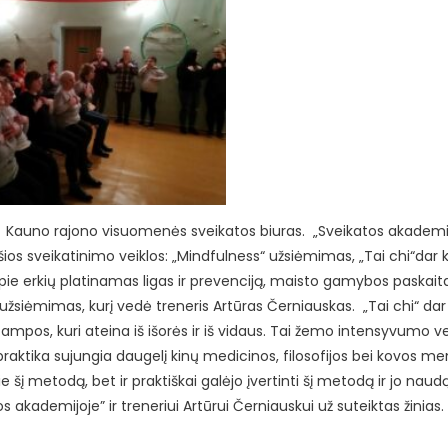
o Kauno rajono visuomenės sveikatos biuras. „Sveikatos akademi
os sveikatinimo veiklos: „Mindfulness“ užsiėmimas, „Tai chi“dar k
ie erkių platinamas ligas ir prevenciją, maisto gamybos paskait
žsiėmimas, kurį vedė treneris Artūras Černiauskas. „Tai chi“ dar 
mpos, kuri ateina iš išorės ir iš vidaus. Tai žemo intensyvumo veik
raktika sujungia daugelį kinų medicinos, filosofijos bei kovos m
ie šį metodą, bet ir praktiškai galėjo įvertinti šį metodą ir jo na
 akademijoje” ir treneriui Artūrui Černiauskui už suteiktas žinias.