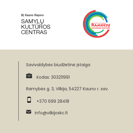
Savivaldybės biudžetinė įstaiga
Kodas: 303211991
Ramybės g. 3, Vilkija, 54227 Kauno r. sav.
+370 699 28418
info@vilkijoskc.lt