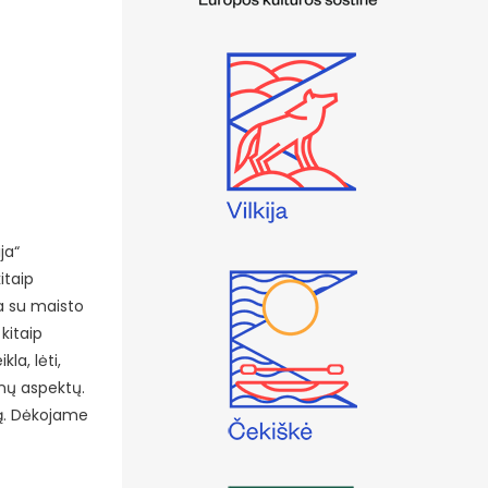
ja“
itaip
a su maisto
kitaip
la, lėti,
enų aspektų.
udą. Dėkojame