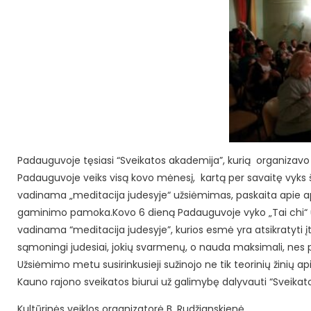
Padauguvoje tęsiasi “Sveikatos akademija”, kurią organizav
Padauguvoje veiks visą kovo mėnesį, kartą per savaitę vyks ši
vadinama „meditacija judesyje“ užsiėmimas, paskaita apie ap
gaminimo pamoka.
Kovo 6 dieną Padauguvoje vyko „Tai chi“ u
vadinama “meditacija judesyje”, kurios esmė yra atsikratyti įta
sąmoningi judesiai, jokių svarmenų, o nauda maksimali, nes p
Užsiėmimo metu susirinkusieji sužinojo ne tik teorinių žinių ap
Kauno rajono sveikatos biurui už galimybę dalyvauti “Sveikatos
Kultūrinės veiklos organizatorė B. Rudžianskienė