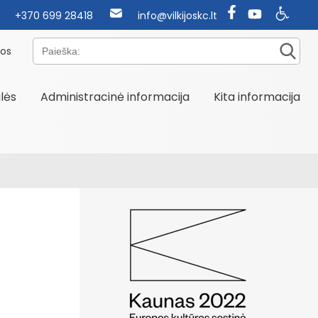
+370 699 28418
info@vilkijoskc.lt
Paieška:
nos
alės
Administracinė informacija
Kita informacija