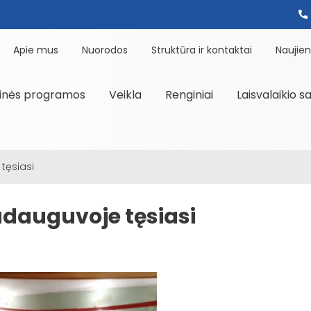
Apie mus
Nuorodos
Struktūra ir kontaktai
Naujie
inės programos
Veikla
Renginiai
Laisvalaikio s
tęsiasi
adauguvoje tęsiasi