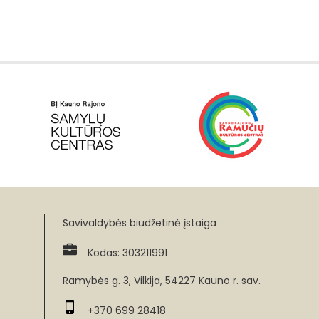
Savivaldybės biudžetinė įstaiga
Kodas: 303211991
Ramybės g. 3, Vilkija, 54227 Kauno r. sav.
+370 699 28418