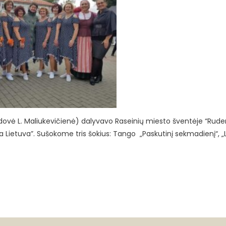
( vadovė L. Maliukevičienė) dalyvavo Raseinių miesto šventėje “Rud
 Lietuva”.
Sušokome tris šokius: Tango „Paskutinį sekmadienį“, „L