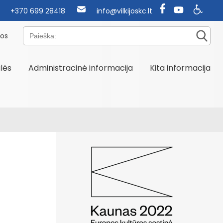
+370 699 28418
info@vilkijoskc.lt
Paieška:
nos
alės
Administracinė informacija
Kita informacija