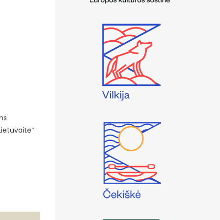
ens
ietuvaitė“