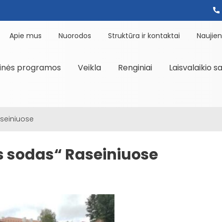
Apie mus
Nuorodos
Struktūra ir kontaktai
Naujie
inės programos
Veikla
Renginiai
Laisvalaikio s
seiniuose
 sodas“ Raseiniuose