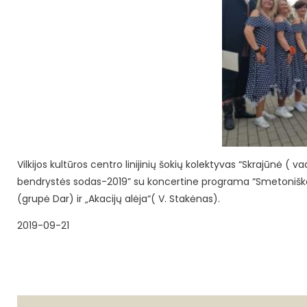
Vilkijos kultūros centro linijinių šokių kolektyvas “Skrajūnė 
bendrystės sodas-2019” su koncertine programa “Smetoniška
(grupė Dar) ir „Akacijų alėja“( V. Stakėnas).
2019-09-21