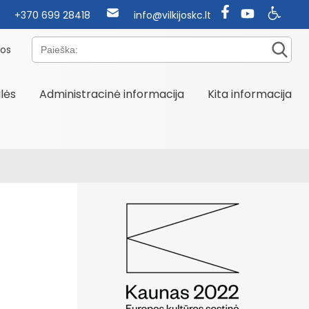
+370 699 28418
info@vilkijoskc.lt
Paieška:
nos
alės
Administracinė informacija
Kita informacija