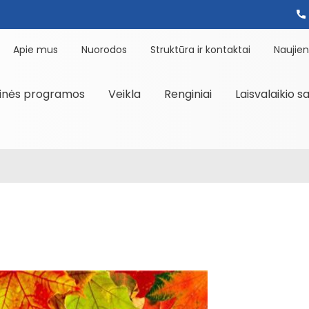
Apie mus
Nuorodos
Struktūra ir kontaktai
Naujie
inės programos
Veikla
Renginiai
Laisvalaikio s