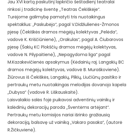
Jau XVI kartą paskutinį lapkričio šeštadienį teatralai
rinkosi į tradicinę šventę „Teatras Čekiškėje“.
Turėjome galimybę pamatyti tris nuotaikingus
spektaklius: „Paskubėjo“, pagal V.Didžiulienės-Žmonos
pjesę (Čekiškės dramos mėgėjų kolektyvas „Pelėda“,
vadovė K. Kriščiūnienė), „Orakulas“, pagal A. Čiubarovos
pjesę (Šakių KC Plokščių dramos mėgėjų kolektyvas,
vadovė N. Pilypaitienė), „Nepagydoma liga“ pagal
M.Kazakevičienės apsakymus (Kėdainių raj. Langakių BC
dramos mėgėjų kolektyvas, vadovė B. Muraškovienė).
Žiūrovus iš Čekiškės, Langakių, Plikių, Liučiūnų pasitiko ir
pertraukų metu nuotaikingas melodijas dovanojo kapela
„Dubysa“ (vadovė R. Liškauskaitė).
Laisvalaikio salės fojė puikavosi adventinių vainikų ir
kalėdinių dekoracijų paroda „Šventėms artėjant“.
Pertraukų metu komisijos nariai išrinko gražiausią
dekoraciją, balsavę už vainiką „Vakaro pasaka“, (autorė
R.Žičkuvienė).