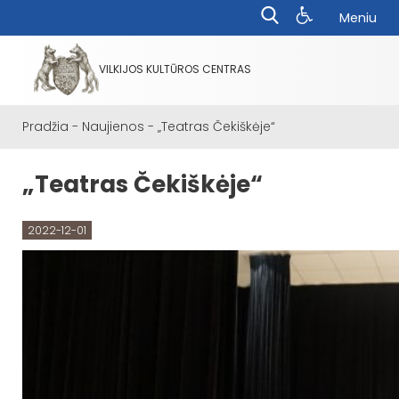
Meniu
VILKIJOS KULTŪROS CENTRAS
Pradžia
-
Naujienos
-
„Teatras Čekiškėje“
„Teatras Čekiškėje“
2022-12-01