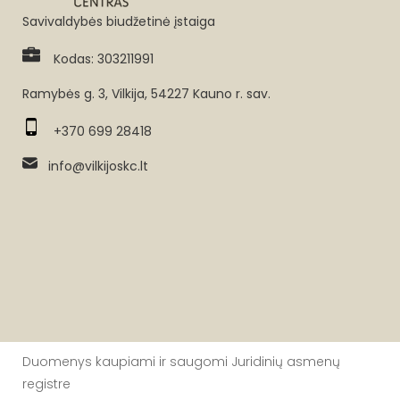
Savivaldybės biudžetinė įstaiga
Kodas: 303211991
Ramybės g. 3, Vilkija, 54227 Kauno r. sav.
+370 699 28418
info@vilkijoskc.lt
Duomenys kaupiami ir saugomi Juridinių asmenų
registre