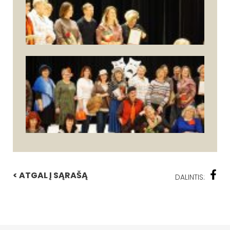
< ATGAL Į SĄRAŠĄ
DALINTIS: